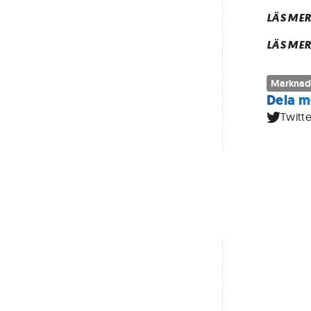
LÄS MER
LÄS MER
Marknad
Dela m
Twitte