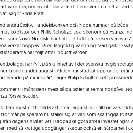
tt växa bra, om än inte fantastiskt, framöver och det är vad 
 på”, säger Frida Bratt.
nd andra Essity, Handelsbanken och Nobe hamnar på båda
rnas köplistor och Philip Scholtzé, sparekonom på Avanza, not
ecis som Novo Nordisk, har haft det tufft på börsen senaste å
arna verkar hoppas på en långsiktig vändning. Vad gäller Essit
ktiespararna har följt efter Industrivärden.
entbolaget har fyllt på sitt innehav i det svenska hygienbola
oner kronor under augusti. Aktien har studsat upp under mån
ortfarande på minus i år", säger Philip Scholtzé i ett pressmed
kommer till månadens mest sålda aktier är temat hos såväl No
za försvarsaktier.
de fem mest nettosålda aktierna i augusti hör till försvarssekt
 tror många sparare nu ställer sig är vad som ska trigga fortsa
från dagens nivåer. Att Europa ska göra stora investeringar v
en med så kraftiga uppgångar skapas också en sårbarhet i ak