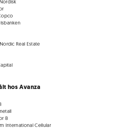
Nordisk
or
 Copco
lsbanken
Nordic Real Estate
Capital
ålt hos Avanza
B
etall
or B
om International Cellular