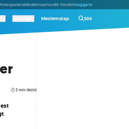
Logga in
ktiespararna
Medlemsservice
Bli medlem
r
Kunskap
Medlemskap
Sök
ier
3
min lästid
mest
gt