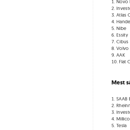
Novo 
Invest
Atlas
Hande
Nibe
Essity
Cibus 
Volvo
AAK
Flat 
Mest s
SAAB 
Rheinm
Invest
Millic
Tesla