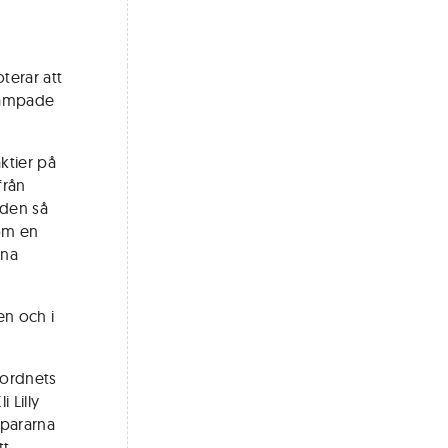
terar att
 dämpade
ktier på
från
aden så
 om en
rna
en och i
Nordnets
 Lilly
spararna
tt