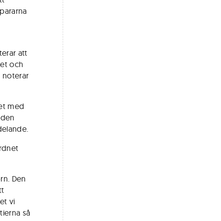
spararna
erar att
ret och
y noterar
get med
aden
delande.
rdnet
orn. Den
tt
et vi
tierna så