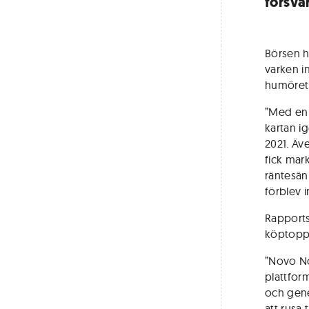
försvar
Börsen h
varken i
humöret
”Med en 
kartan i
2021. Äv
fick mar
räntesän
förblev 
Rapports
köptoppe
”Novo No
plattform
och gene
att rusa 