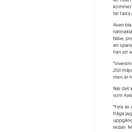
kommer a
tar fasta
Även bla
nätmäkla
Nibe, pr
att spar
han att a
”Investm
250 milj
men är f
När det 
som Avan
“Fyra av 
fråga jag
uppgång 
redan. M