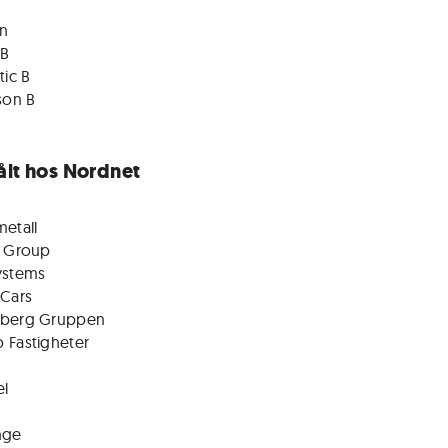
en
 B
tic B
son B
ålt hos Nordnet
etall
f Group
ystems
 Cars
berg Gruppen
 Fastigheter
el
nge