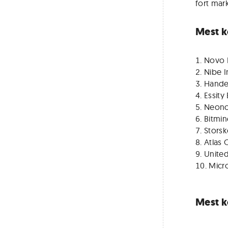
fort mark
Mest k
Novo 
Nibe I
Hande
Essity 
Neon
Bitmin
Stors
Atlas
Unite
Micr
Mest k