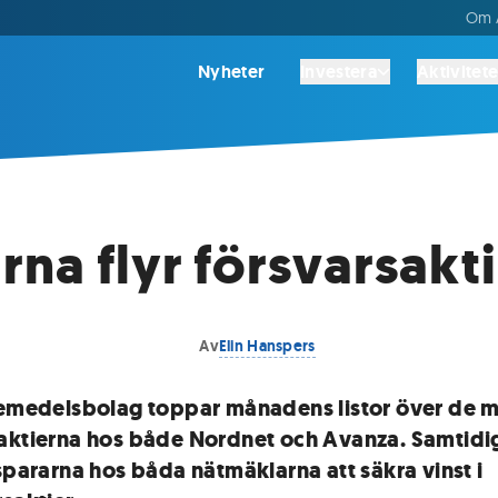
Om A
Nyheter
Investera
Aktivitete
rna flyr försvarsakt
Av
Elin Hanspers
kemedelsbolag toppar månadens listor över de 
aktierna hos både Nordnet och Avanza. Samtidi
 spararna hos båda nätmäklarna att säkra vinst i