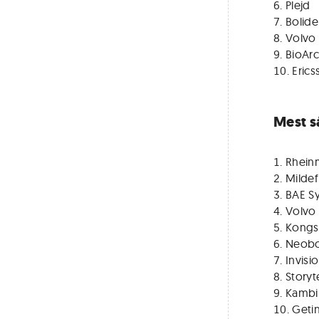
Plejd
Bolid
Volvo
BioArc
Erics
Mest s
Rheinm
Milde
BAE S
Volvo
Kongs
Neobo
Invisio
Storyt
Kambi
Geti