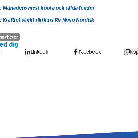
:
Månadens mest köpta och sålda fonder
:
Kraftigt sänkt riktkurs för Novo Nordisk
snyheter
ed dig
r
LinkedIn
Facebook
Kop