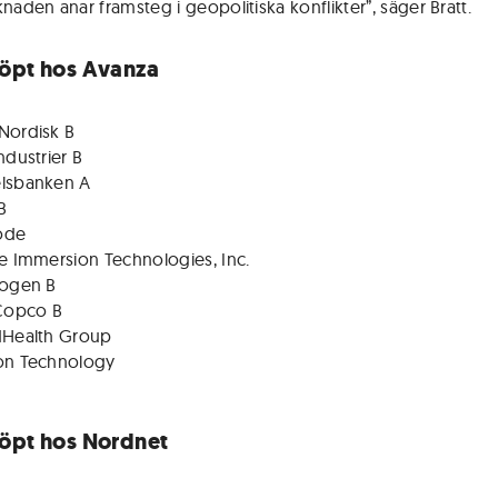
naden anar framsteg i geopolitiska konflikter”, säger Bratt.
öpt hos Avanza
Nordisk B
ndustrier B
lsbanken A
B
ode
e Immersion Technologies, Inc.
kogen B
 Copco B
dHealth Group
on Technology
öpt hos Nordnet