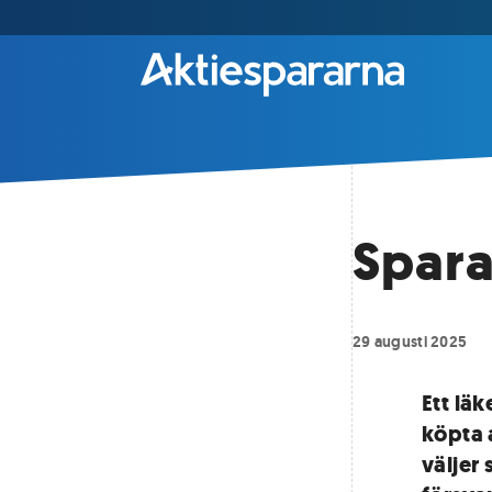
Spara
29 augusti 2025
Ett lä
köpta 
väljer