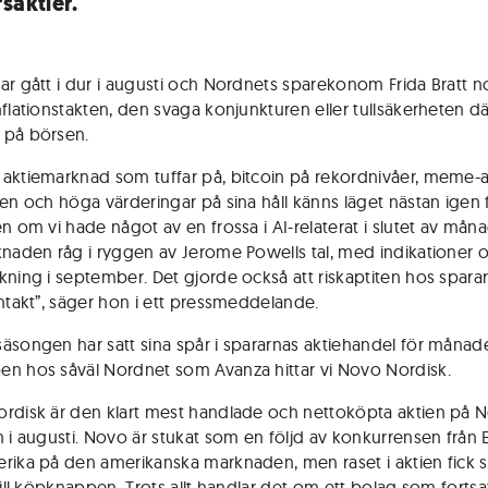
saktier.
ar gått i dur i augusti och Nordnets sparekonom Frida Bratt no
nflationstakten, den svaga konjunkturen eller tullsäkerheten
 på börsen.
aktiemarknad som tuffar på, bitcoin på rekordnivåer, meme-a
gen och höga värderingar på sina håll känns läget nästan igen 
en om vi hade något av en frossa i AI-relaterat i slutet av mån
knaden råg i ryggen av Jerome Powells tal, med indikationer
kning i september. Det gjorde också att riskaptiten hos spara
intakt”, säger hon i ett pressmeddelande.
äsongen har satt sina spår i spararnas aktiehandel för månad
n hos såväl Nordnet som Avanza hittar vi Novo Nordisk.
rdisk är den klart mest handlade och nettoköpta aktien på 
 i augusti. Novo är stukat som en följd av konkurrensen från Eli
rika på den amerikanska marknaden, men raset i aktien fick 
till köpknappen. Trots allt handlar det om ett bolag som fortsa