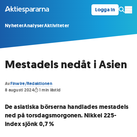
Logga in
Öpp
Nyheter
Analyser
Aktiviteter
Mestadels nedåt i Asien
Av
Finwire/Redaktionen
8 augusti 2024
1
min lästid
De asiatiska börserna handlades mestadels
ned på torsdagsmorgonen. Nikkei 225-
index sjönk 0,7 %