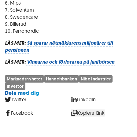
Mips
Solventum
Swedencare
Billerud
Ferronordic
LÄS MER:
Så sparar nätmäklarens miljonärer till
pensionen
LÄS MER:
Vinnarna och förlorarna på junibörsen
Marknadsnyheter
Handelsbanken
Nibe Industrier
Investor
Dela med dig
Twitter
LinkedIn
Facebook
Kopiera länk