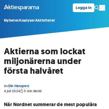
Logga in
Öpp
Nyheter
Analyser
Aktiviteter
Aktierna som lockat
miljonärerna under
första halvåret
Av
Elin Hanspers
4 juli 2024
3
min lästid
När Nordnet summerar de mest populära