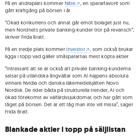
På en andraplats kommer
Nibe
, en spararfavorit som
gått kräftgång på börsen i år.
”Ökad konkurrens och annat går emot bolaget just nu,
men Nordnets private banking-kunder tror på revansch”,
skriver Frida Bratt.
På en tredje plats kommer
Investor
, som också brukar
ligga i topp vad gäller småspararnas mest köpta aktier.
”Intressant att se är också att private banking-kunderna
satsar på utländska ångvältar som AI-hajpens absoluta
vinnare Nvidia och danska läkemedelsjätten Novo
Nordisk. De rider båda på strukturella trender, AI och
ökad förekomst av välfärdssjukdomar, och har gått som
tåget på börsen. Det är ett tåg man inte vill missa”, säger
Frida Bratt.
Blankade aktier i topp på säljlistan