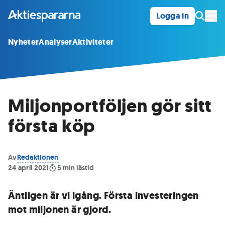
Logga in
Öpp
Nyheter
Analyser
Aktiviteter
Miljonportföljen gör sitt
första köp
Av
Redaktionen
24 april 2021
5
min lästid
Äntligen är vi igång. Första investeringen
mot miljonen är gjord.