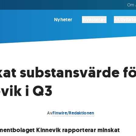
Om A
Nyheter
Investera
Aktivitete
at substansvärde f
vik i Q3
Av
Finwire/Redaktionen
mentbolaget Kinnevik rapporterar minskat