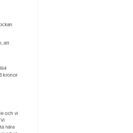
lockan
, att
 164
63 kronor
de och vi
 Vi
ta nära