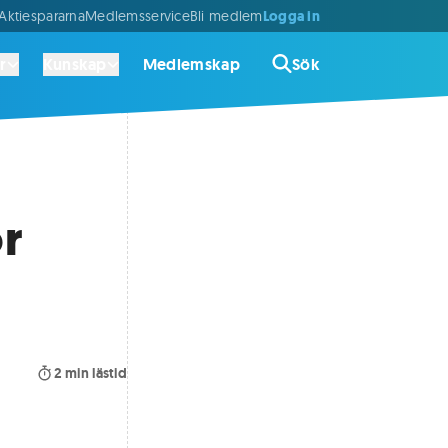
Logga in
ktiespararna
Medlemsservice
Bli medlem
r
Kunskap
Medlemskap
Sök
ör
2
min lästid