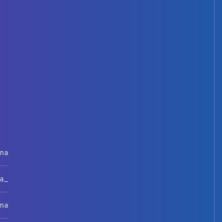
rna
na_
rna