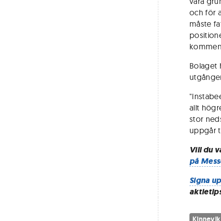
våra gru
och för a
måste fa
position
komment
Bolaget 
utgången
"Instabe
allt högr
stor neds
uppgår ti
Vill du 
på Mess
Signa up
aktietip
Kinnevik