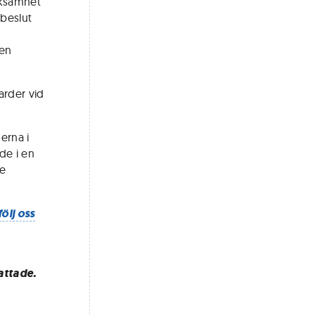
rksamhet
 beslut
 en
arder vid
erna i
ade i en
de
följ oss
attade.