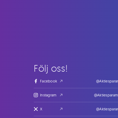
Följ oss!
Facebook
@Aktiespara
Instagram
@Aktiesparar
X
@Aktiespara