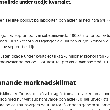
nsvärde under tredje kvartalet.
n ser inte positivt på rapporten och aktien är ned nära 6% k
ngen av september var substansvärdet 180,32 kronor per aktie
med 191,93 kronor vid utgången av juni och 207,05 kronor vid
 av september i fjol.
usten ökade under kvartalet till -3 276 miljoner kronor från -3
 motsvarande period i fjol. Resultat per aktie hamnade på -11,
nande marknadsklimat
sklimatet för oss och våra bolag är fortsatt mycket utmanan
nöjda med hur vårt substansvärde och aktiekurs har utvecklats.
våra bolag i att navigera de tuffa förhållandena genom att arbe