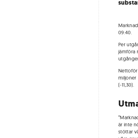
substa
Marknade
09:40.
Per utgå
jämföra 
utgången
Nettoförl
miljoner
(-11,30).
Utma
”Marknad
är inte 
stöttar 