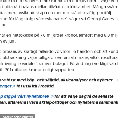
ndare och medinvesterare för att öka effektiviteten i varje ve
tt hitta rätt balans mellan tillväxt och lönsamhet. Många svåra
ttas med avsikt att skapa en mer motståndskraftig portfölj
erad för långsiktigt värdeskapande”, säger vd Georgi Ganev i
ar.
har en nettokassa på 7,6 miljarder kronor, jämfört med 8,8 milj
 av juni.
e pressas av kraftigt fallande volymer i e-handeln och att kund
e utsträckning väljer billigare leveransalternativ, vilket resulter
krivning i kvartalet", skriver bolaget. Förändring i verkligt vär
ll -701 miljoner kronor enligt rapporten.
vara först med köp- och säljråd, aktieanalyser och nyheter –
enger
för utskick i realtid.
p dig på vårt nyhetsbrev
för att varje dag få de senaste
sen, affärerna i våra aktieportföljer och nyheterna sammanf
Marknadsnyheter