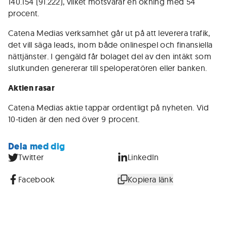
140.154 (91.222), vilket motsvarar en ökning med 54
procent.
Catena Medias verksamhet går ut på att leverera trafik,
det vill säga leads, inom både onlinespel och finansiella
nättjänster. I gengäld får bolaget del av den intäkt som
slutkunden genererar till speloperatören eller banken.
Aktien rasar
Catena Medias aktie tappar ordentligt på nyheten. Vid
10-tiden är den ned över 9 procent.
Dela med dig
Twitter
LinkedIn
Facebook
Kopiera länk