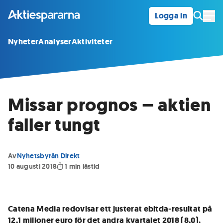
Logga in
Öpp
Nyheter
Analyser
Aktiviteter
Missar prognos – aktien
faller tungt
Av
Nyhetsbyrån Direkt
10 augusti 2018
1
min lästid
Catena Media redovisar ett justerat ebitda-resultat på
12,1 miljoner euro för det andra kvartalet 2018 (8,0).