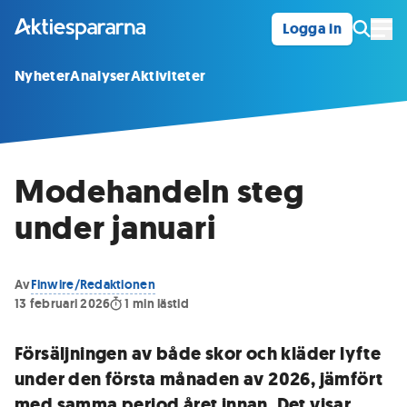
Logga in
Öpp
Nyheter
Analyser
Aktiviteter
Modehandeln steg
under januari
Av
Finwire/Redaktionen
13 februari 2026
1
min lästid
Försäljningen av både skor och kläder lyfte
under den första månaden av 2026, jämfört
med samma period året innan. Det visar