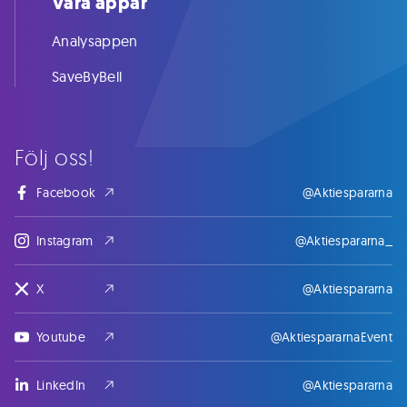
Våra appar
Analysappen
SaveByBell
Följ oss!
Facebook
@Aktiespararna
Instagram
@Aktiespararna_
X
@Aktiespararna
Youtube
@AktiespararnaEvent
LinkedIn
@Aktiespararna