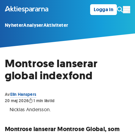
Logga in
Öpp
Nyheter
Analyser
Aktiviteter
Montrose lanserar
global indexfond
Av
Elin Hanspers
20 maj 2026
1
min lästid
Nicklas Andersson
.
Montrose lanserar Montrose Global, som