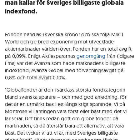
man kallar för Sveriges billigaste globala
indexfond.
Fonden handlas i svenska kronor och ska följa MSCI
World och ge bred exponering mot utvecklade
aktiemarknader världen över. Fonden har en total avgift
på 0,09%. Enligt Aktiespararnas
genomgång
från tidigare
i maj var det Avanza som hade marknadens billigaste
indexfond, Avanza Global med förvaltningsavgift på
0,8% och total avgift 0,10%.
"Globalfonder är den i särklass största fondkategorin
bland svenska sparare – och med god anledning, för
det är en utmärkt bas i ett långsiktigt sparande. Vi på
Montrose vill antingen vara först eller bäst med det vi
lanserar. Det finns redan gott om globalfonder på
marknaden, så då återstår bara ett alternativ, att vara
bäst. Det tycker vi att vi är, med Sveriges billigaste