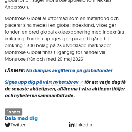
globalfond", säger Montrose sparekonom Nicklas
Andersson.
Montrose Global är utformad som en matarfond och
placerar sina medel i en global indexfond, vilket ger
fonden en bred global aktieexponering med indexnära
inriktning. Fonden uppges ge sparare tillgång till
omkring 1 300 bolag på 23 utvecklade marknader.
Montrose Global finns tillgänglig för handel via
Montrose från och med 20 maj 2026.
LÄS MER:
Nu dumpas avgifterna på globalfonder
Signa upp dig på vårt nyhetsbrev
för att varje dag få
de senaste aktietipsen, affärerna i våra aktieportföljer
och nyheterna sammanfattade.
Fonder
Dela med dig
Twitter
LinkedIn