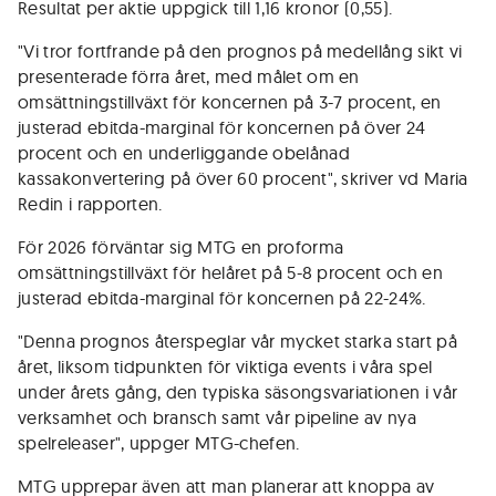
Resultat per aktie uppgick till 1,16 kronor (0,55).
"Vi tror fortfrande på den prognos på medellång sikt vi
presenterade förra året, med målet om en
omsättningstillväxt för koncernen på 3-7 procent, en
justerad ebitda-marginal för koncernen på över 24
procent och en underliggande obelånad
kassakonvertering på över 60 procent", skriver vd Maria
Redin i rapporten.
För 2026 förväntar sig MTG en proforma
omsättningstillväxt för helåret på 5-8 procent och en
justerad ebitda-marginal för koncernen på 22-24%.
"Denna prognos återspeglar vår mycket starka start på
året, liksom tidpunkten för viktiga events i våra spel
under årets gång, den typiska säsongsvariationen i vår
verksamhet och bransch samt vår pipeline av nya
spelreleaser", uppger MTG-chefen.
MTG upprepar även att man planerar att knoppa av