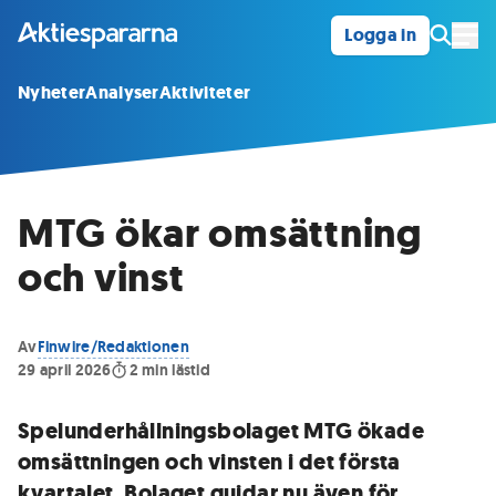
Logga in
Öpp
Nyheter
Analyser
Aktiviteter
MTG ökar omsättning
och vinst
Av
Finwire/Redaktionen
29 april 2026
2
min lästid
Spelunderhållningsbolaget MTG ökade
omsättningen och vinsten i det första
kvartalet. Bolaget guidar nu även för