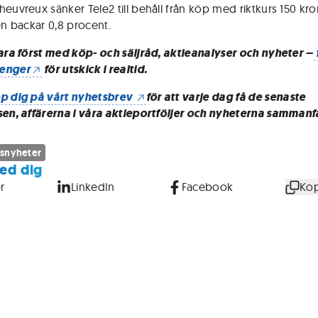
heuvreux sänker Tele2 till behåll från köp med riktkurs 150 kro
en backar 0,8 procent.
vara först med köp- och säljråd, aktieanalyser och nyheter –
enger
för utskick i realtid.
p dig på vårt nyhetsbrev
för att varje dag få de senaste
sen, affärerna i våra aktieportföljer och nyheterna sammanf
snyheter
ed dig
r
LinkedIn
Facebook
Kop