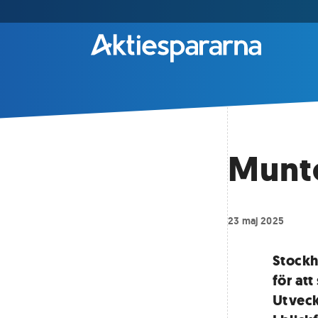
Munte
23 maj 2025
Stockh
för at
Utveck