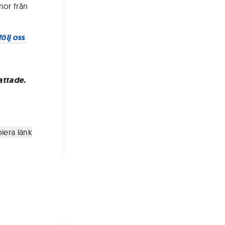
nor från
följ oss
attade.
iera länk