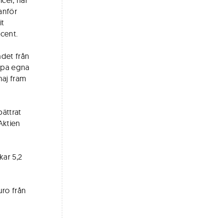
cer, har
tanför
it
cent.
ndet från
öpa egna
maj fram
ättrat
 Aktien
kar 5,2
uro från