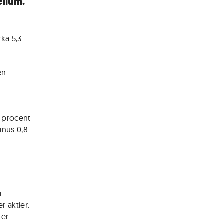
ellum.
rka 5,3
en
3 procent
inus 0,8
i
r aktier.
der