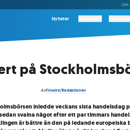
Om A
Nyheter
Investera
Aktivitete
rt på Stockholmsb
Av
Finwire/Redaktionen
olmsbörsen inledde veckans sista handelsdag p
t sedan svalna något efter ett par timmars handel
lingen är bättre än den på ledande europeiska b