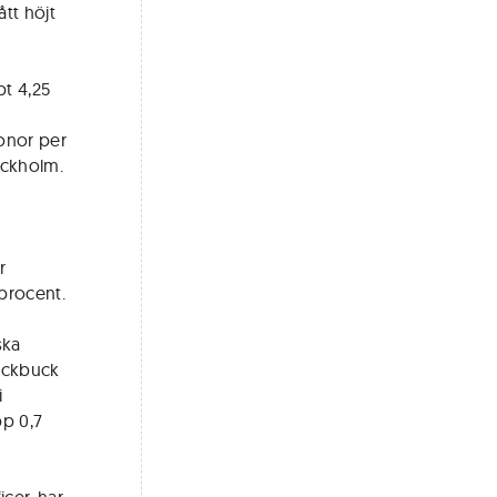
tt höjt
pt 4,25
ronor per
ockholm.
r
 procent.
ska
lackbuck
i
pp 0,7