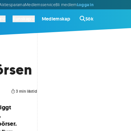
Logga in
ktiespararna
Medlemsservice
Bli medlem
r
Kunskap
Medlemskap
Sök
örsen
3
min lästid
iggt
.
örser.