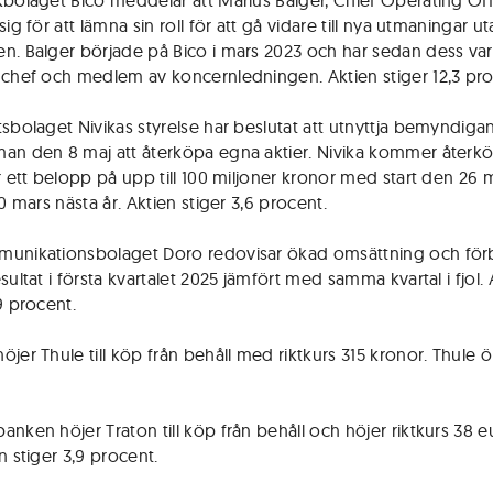
kbolaget Bico meddelar att Marius Balger, Chief Operating Offi
sig för att lämna sin roll för att gå vidare till nya utmaningar u
n. Balger började på Bico i mars 2023 och har sedan dess var
 chef och medlem av koncernledningen. Aktien stiger 12,3 pro
tsbolaget Nivikas styrelse har beslutat att utnyttja bemyndiga
an den 8 maj att återköpa egna aktier. Nivika kommer återk
ör ett belopp på upp till 100 miljoner kronor med start den 26 
30 mars nästa år. Aktien stiger 3,6 procent.
unikationsbolaget Doro redovisar ökad omsättning och förb
sultat i första kvartalet 2025 jämfört med samma kvartal i fjol.
9 procent.
jer Thule till köp från behåll med riktkurs 315 kronor. Thule ö
anken höjer Traton till köp från behåll och höjer riktkurs 38 e
n stiger 3,9 procent.