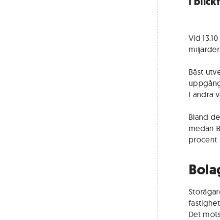
I blick
Vid 13.10
miljarde
Bäst utv
uppgång 
I andra 
Bland de
medan Bo
procent 
Bola
Storägar
fastighe
Det mots