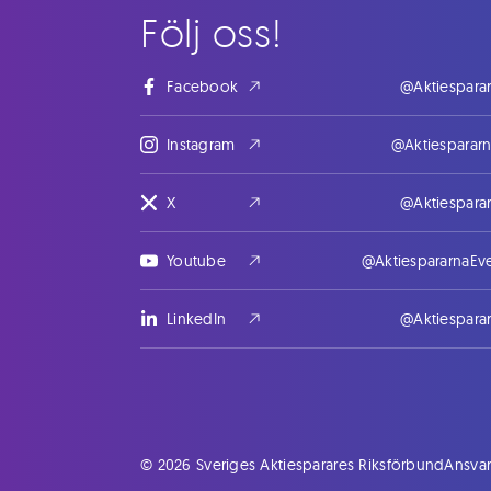
Följ oss!
Facebook
@Aktiespara
Instagram
@Aktiesparar
X
@Aktiespara
Youtube
@AktiespararnaEv
LinkedIn
@Aktiespara
© 2026 Sveriges Aktiesparares Riksförbund
Ansvar