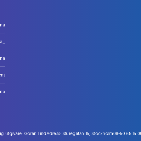
rna
na_
rna
ent
rna
ig utgivare: Göran Lind
Adress: Sturegatan 15, Stockholm
08-50 65 15 0