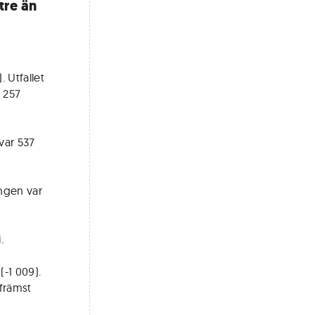
tre än
 Utfallet
 257
 var 537
ngen var
.
(-1 009).
främst