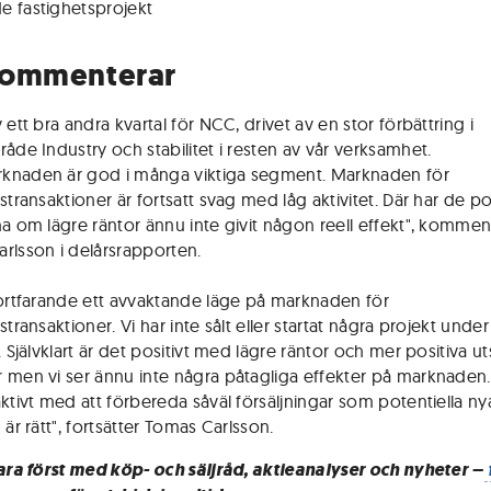
 fastighetsprojekt
kommenterar
 ett bra andra kvartal för NCC, drivet av en stor förbättring i
råde Industry och stabilitet i resten av vår verksamhet.
knaden är god i många viktiga segment. Marknaden för
stransaktioner är fortsatt svag med låg aktivitet. Där har de po
na om lägre räntor ännu inte givit någon reell effekt", kommen
rlsson i delårsrapporten.
fortfarande ett avvaktande läge på marknaden för
stransaktioner. Vi har inte sålt eller startat några projekt under
. Självklart är det positivt med lägre räntor och mer positiva ut
 men vi ser ännu inte några påtagliga effekter på marknaden.
aktivt med att förbereda såväl försäljningar som potentiella ny
 är rätt", fortsätter Tomas Carlsson.
vara först med köp- och säljråd, aktieanalyser och nyheter –