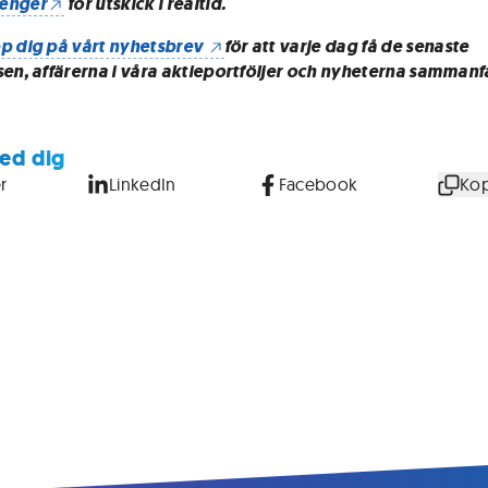
enger
för utskick i realtid.
p dig på vårt nyhetsbrev
för att varje dag få de senaste
sen, affärerna i våra aktieportföljer och nyheterna sammanf
ed dig
r
LinkedIn
Facebook
Kop