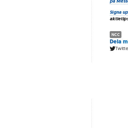
på Mess
Signa up
aktietip
NCC
Dela m
Twitte