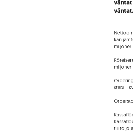
väntat
väntat
Nettoomsä
kan jämf
miljoner
Rörelsere
miljoner
Ordering
stabil i 
Ordersto
Kassaflö
Kassaflö
till följd