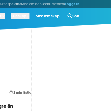
Logga in
ktiespararna
Medlemsservice
Bli medlem
r
Kunskap
Medlemskap
Sök
2
min lästid
gre än