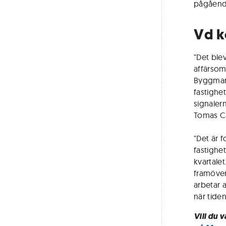
pågående
Vd 
"Det blev
affärsom
Byggmar
fastighet
signaler
Tomas Ca
"Det är 
fastighet
kvartalet
framöver
arbetar 
när tiden
Vill du 