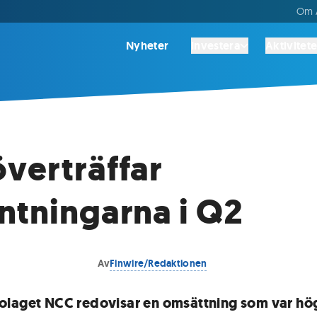
Om A
Nyheter
Investera
Aktivitete
verträffar
ntningarna i Q2
Av
Finwire/Redaktionen
laget NCC redovisar en omsättning som var hö