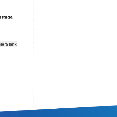
attade.
iera länk