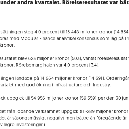
 under andra kvartalet. Rörelseresultatet var bät
.
ttningen steg 4,0 procent till 15 448 miljoner kronor (14 854).
öras med Modular Finance analytikerkonsensus som låg på 14
 kronor.
sultatet blev 623 miljoner kronor (503), väntat rörelseresultat
 kronor. Rörelsemarginalen var 4,0 procent (3,4).
ången landade på 14 664 miljoner kronor (14 691). Orderingå
kvartalet med god ökning i Infrastructure och Industry.
ck uppgick till 54 956 miljoner kronor (59 359) per den 30 juni
det från löpande verksamhet uppgick till -289 miljoner kronor 
det är säsongsmässigt negativt men bättre än föregående år, 
 av lägre investeringar i