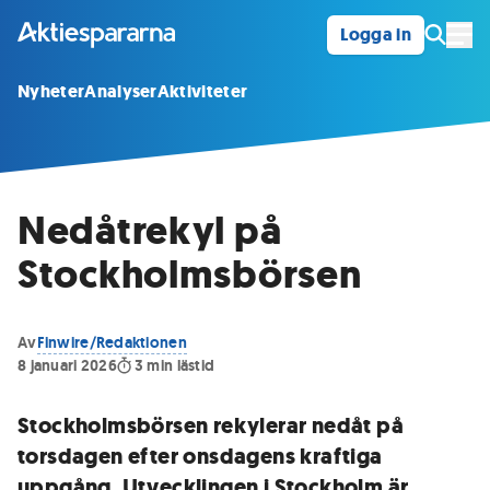
Logga in
Öpp
Nyheter
Analyser
Aktiviteter
Nedåtrekyl på
Stockholmsbörsen
Av
Finwire/Redaktionen
8 januari 2026
3
min lästid
Stockholmsbörsen rekylerar nedåt på
torsdagen efter onsdagens kraftiga
uppgång. Utvecklingen i Stockholm är