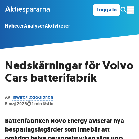
Logga in
Öpp
Nyheter
Analyser
Aktiviteter
Nedskärningar för Volvo
Cars batterifabrik
Av
Finwire/Redaktionen
5 maj 2025
1
min lästid
Batterifabriken Novo Energy aviserar nya
besparingsåtgärder som innebär att
omkring halva personalstyrkan sägs upp.