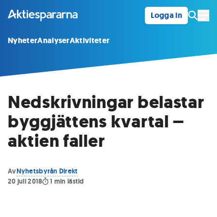
Logga in
Öpp
Nyheter
Analyser
Aktiviteter
Nedskrivningar belastar
byggjättens kvartal –
aktien faller
Av
Nyhetsbyrån Direkt
20 juli 2018
1
min lästid