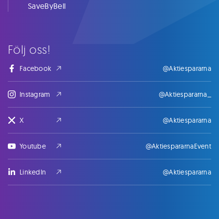
SaveByBell
Följ oss!
Facebook
@Aktiespararna
Instagram
@Aktiespararna_
X
@Aktiespararna
Youtube
@AktiespararnaEvent
LinkedIn
@Aktiespararna