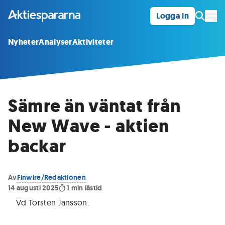
Logga in
Öpp
Nyheter
Analyser
Aktiviteter
Sämre än väntat från
New Wave - aktien
backar
Av
Finwire/Redaktionen
14 augusti 2025
1
min lästid
Vd Torsten Jansson
.