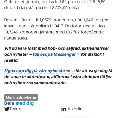
Guldpriset (termin) backade 1,64 procent till 2 848,50
dollar. I dag står guldet i 2 874,00 dollar.
Dollarn stärktes till 1,0379 mot euron, från 1,0401 dagen
innan. I dag står dollarn i 1,0417. En dollar kostar i dag
10,7246 kronor, att jämföra med 10,7782 föregående
handelsdag.
Vill du vara först med köp- och säljråd, aktieanalyser
och nyheter –
följ oss på Messenger
för utskick i
realtid.
Signa upp dig på vårt nyhetsbrev
för att varje dag få
de senaste aktietipsen, affärerna i våra aktieportföljer
och nyheterna sammanfattade.
Marknadsnyheter
Dela med dig
Twitter
LinkedIn