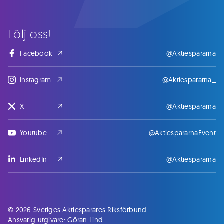
Följ oss!
Facebook
@Aktiespararna
Instagram
@Aktiespararna_
X
@Aktiespararna
Youtube
@AktiespararnaEvent
LinkedIn
@Aktiespararna
© 2026 Sveriges Aktiesparares Riksförbund
Ansvarig utgivare: Göran Lind