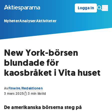
Logga in
Öpp
Nyheter
Analyser
Aktiviteter
New York-börsen
blundade för
kaosbråket i Vita huset
Av
Finwire/Redaktionen
3 mars 2025
3
min lästid
De amerikanska börserna steg på