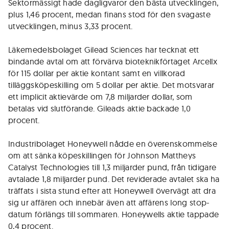
Sektormässigt hade dagligvaror den bästa utvecklingen,
plus 1,46 procent, medan finans stod för den svagaste
utvecklingen, minus 3,33 procent.
Läkemedelsbolaget Gilead Sciences har tecknat ett
bindande avtal om att förvärva bioteknikförtaget Arcellx
för 115 dollar per aktie kontant samt en villkorad
tilläggsköpeskilling om 5 dollar per aktie. Det motsvarar
ett implicit aktievärde om 7,8 miljarder dollar, som
betalas vid slutförande. Gileads aktie backade 1,0
procent.
Industribolaget Honeywell nådde en överenskommelse
om att sänka köpeskillingen för Johnson Mattheys
Catalyst Technologies till 1,3 miljarder pund, från tidigare
avtalade 1,8 miljarder pund. Det reviderade avtalet ska ha
träffats i sista stund efter att Honeywell övervägt att dra
sig ur affären och innebär även att affärens long stop-
datum förlängs till sommaren. Honeywells aktie tappade
0,4 procent.