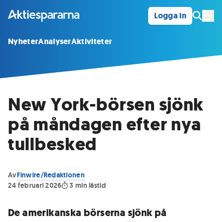
Logga in
Öpp
Nyheter
Analyser
Aktiviteter
New York-börsen sjönk
på måndagen efter nya
tullbesked
Av
Finwire/Redaktionen
24 februari 2026
3
min lästid
De amerikanska börserna sjönk på