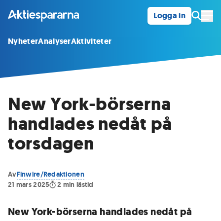
Logga in
Öpp
Nyheter
Analyser
Aktiviteter
New York-börserna
handlades nedåt på
torsdagen
Av
Finwire/Redaktionen
21 mars 2025
2
min lästid
New York-börserna handlades nedåt på