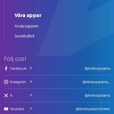
Våra appar
Analysappen
SaveByBell
Följ oss!
Facebook
@Aktiespararna
Instagram
@Aktiespararna_
X
@Aktiespararna
Youtube
@AktiespararnaEvent