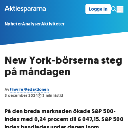
Logga in
Öpp
Nyheter
Analyser
Aktiviteter
New York-börserna steg
på måndagen
Av
Finwire/Redaktionen
3 december 2024
3
min lästid
På den breda marknaden ökade S&P 500-
index med 0,24 procent till 6 047,15. S&P 500
index handlades under dagen inom