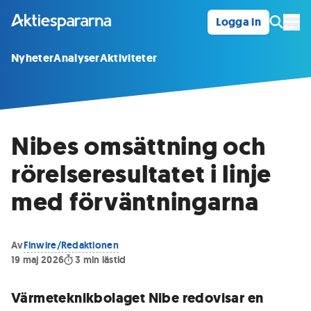
Logga in
Öpp
Nyheter
Analyser
Aktiviteter
Nibes omsättning och
rörelseresultatet i linje
med förväntningarna
Av
Finwire/Redaktionen
19 maj 2026
3
min lästid
Värmeteknikbolaget Nibe redovisar en