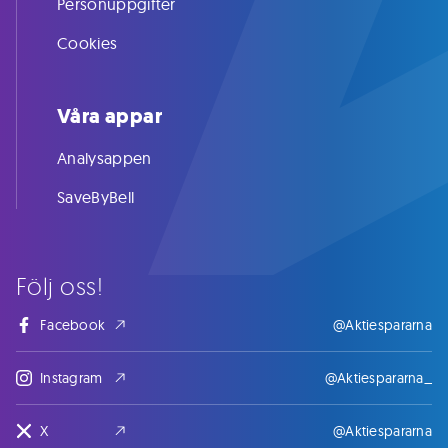
Personuppgifter
Cookies
Våra appar
Analysappen
SaveByBell
Följ oss!
Facebook
@Aktiespararna
Instagram
@Aktiespararna_
X
@Aktiespararna