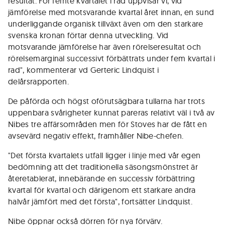
resultat. För femte kvartalet i rad uppvisar vi, vid
jämförelse med motsvarande kvartal året innan, en sund
underliggande organisk tillväxt även om den starkare
svenska kronan förtar denna utveckling. Vid
motsvarande jämförelse har även rörelseresultat och
rörelsemarginal successivt förbättrats under fem kvartal i
rad", kommenterar vd Gerteric Lindquist i
delårsrapporten.
De påförda och högst oförutsägbara tullarna har trots
uppenbara svårigheter kunnat pareras relativt väl i två av
Nibes tre affärsområden men för Stoves har de fått en
avsevärd negativ effekt, framhåller Nibe-chefen.
"Det första kvartalets utfall ligger i linje med vår egen
bedömning att det traditionella säsongsmönstret är
återetablerat, innebärande en successiv förbättring
kvartal för kvartal och därigenom ett starkare andra
halvår jämfört med det första", fortsätter Lindquist.
Nibe öppnar också dörren för nya förvärv.