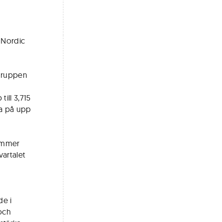
 Nordic
sgruppen
ill 3,715
ba på upp
kommer
artalet
de i
och