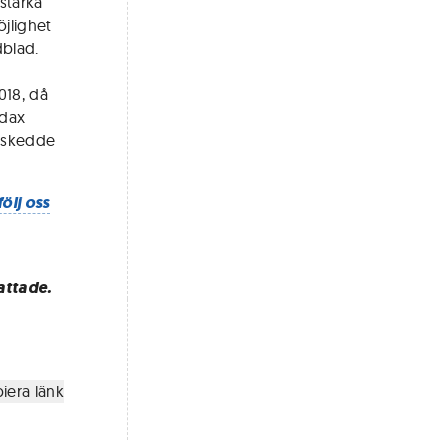
stärka
öjlighet
dblad.
018, då
rdax
 skedde
följ oss
attade.
iera länk