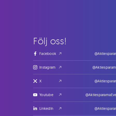
Följ oss!
Facebook
@Aktiespara
Instagram
@Aktiesparar
X
@Aktiespara
Youtube
@AktiespararnaEv
LinkedIn
@Aktiespara