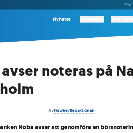
Om A
Nyheter
Investera
Aktivitete
avser noteras på N
kholm
Av
Finwire/Redaktionen
anken Noba avser att genomföra en börsnoteri