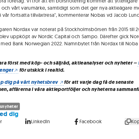
ra företag. Vi tror att en börsnotering kommer att ytterligare 
il och vårt varumärke, samtidigt som det ger nya aktieägare m
a i vår fortsatta tillväxtresa", kommenterar Nobas vd Jacob Lun
aren Nordax var noterat på Stockholmsbörsen från 2015 till 2
blev uppköpt av Nordic Capital och Sampo. Därefter gick No
med Bank Norwegian 2022. Namnbytet från Nordax till Noba
vara först med köp- och säljråd, aktieanalyser och nyheter –
enger
för utskick i realtid.
p dig på vårt nyhetsbrev
för att varje dag få de senaste
sen, affärerna i våra aktieportföljer och nyheterna sammanf
snyheter
ed dig
r
LinkedIn
Facebook
Kop