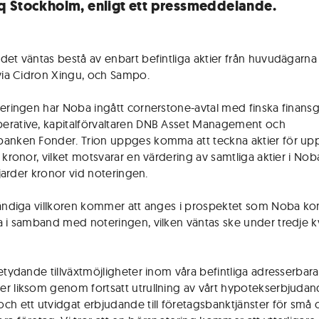
 Stockholm, enligt ett pressmeddelande.
det väntas bestå av enbart befintliga aktier från huvudägarna
 via Cidron Xingu, och Sampo.
teringen har Noba ingått cornerstone-avtal med finska finan
rative, kapitalförvaltaren DNB Asset Management och
anken Fonder. Trion uppges komma att teckna aktier för upp t
r kronor, vilket motsvarar en värdering av samtliga aktier i No
iljarder kronor vid noteringen.
tändiga villkoren kommer att anges i prospektet som Noba 
a i samband med noteringen, vilken väntas ske under tredje kv
betydande tillväxtmöjligheter inom våra befintliga adresserbara
r liksom genom fortsatt utrullning av vårt hypotekserbjudan
ch ett utvidgat erbjudande till företagsbanktjänster för små 