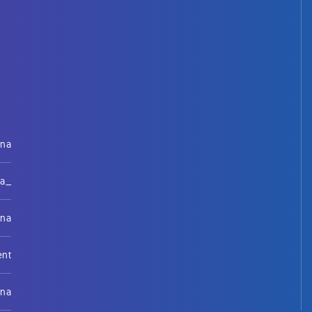
rna
na_
rna
ent
rna