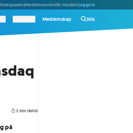
Logga in
ktiespararna
Medlemsservice
Bli medlem
r
Kunskap
Medlemskap
Sök
asdaq
2
min lästid
ng på