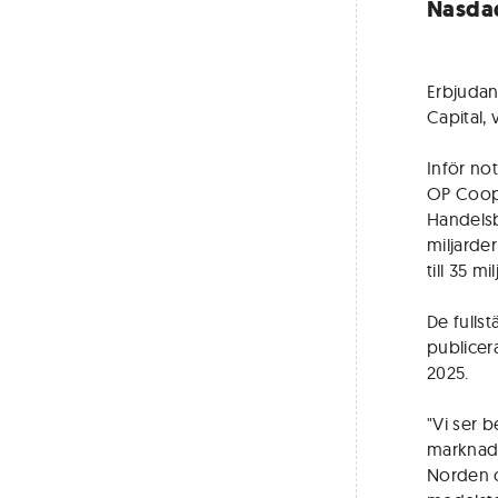
Nasdaq
Erbjudan
Capital,
Inför no
OP Coope
Handelsb
miljarde
till 35 m
De fulls
publicer
2025.
"Vi ser 
marknade
Norden o