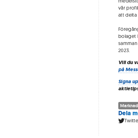
medelsto
vår prof
att delt
Föregång
bolaget 
samman 
2023.
Vill du 
på Mess
Signa up
aktietip
Marknad
Dela m
Twitte