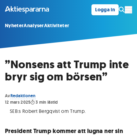
Logga in
Öpp
Nyheter
Analyser
Aktiviteter
”Nonsens att Trump inte
bryr sig om börsen”
Av
Redaktionen
12 mars 2025
3
min lästid
SEB:s Robert Bergqvist om Trump
.
President Trump kommer att lugna ner sin