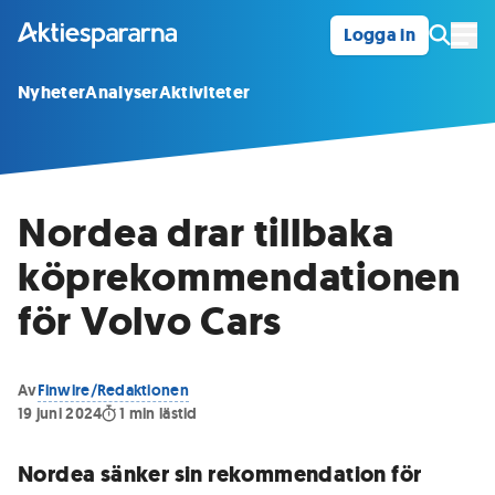
Logga in
Öpp
Nyheter
Analyser
Aktiviteter
Nordea drar tillbaka
köprekommendationen
för Volvo Cars
Av
Finwire/Redaktionen
19 juni 2024
1
min lästid
Nordea sänker sin rekommendation för