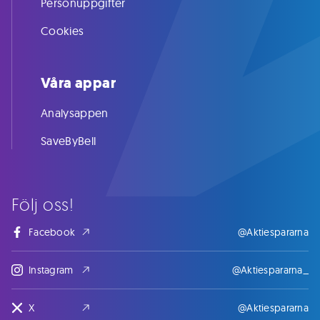
Personuppgifter
Cookies
Våra appar
Analysappen
SaveByBell
Följ oss!
Facebook
@Aktiespararna
Instagram
@Aktiespararna_
X
@Aktiespararna