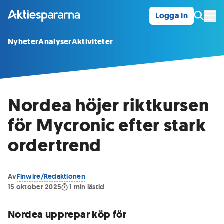
Logga in
Öpp
Nyheter
Analyser
Aktiviteter
Nordea höjer riktkursen
för Mycronic efter stark
ordertrend
Av
Finwire/Redaktionen
15 oktober 2025
1
min lästid
Nordea upprepar köp för