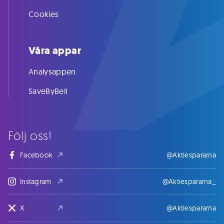
Cookies
Våra appar
Analysappen
SaveByBell
Följ oss!
Facebook
@Aktiespararna
Instagram
@Aktiespararna_
X
@Aktiespararna