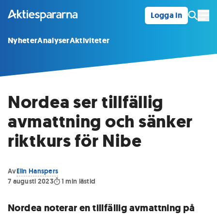
Logga in
Öpp
Nyheter
Analyser
Aktiviteter
Nordea ser tillfällig
avmattning och sänker
riktkurs för Nibe
Av
Elin Hanspers
7 augusti 2023
1
min lästid
Nordea noterar en tillfällig avmattning på