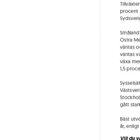
Tillväxte
procent i
Sydsverig
Småland 
Östra Me
väntas o
väntas v
växa med
1,5 proce
Sysselsä
Västsver
Stockhol
gått star
Bäst utv
år, enli
Vill du 