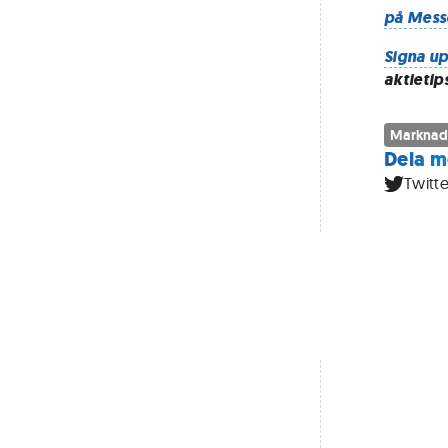
på Mess
Signa up
aktietip
Marknad
Dela m
Twitte