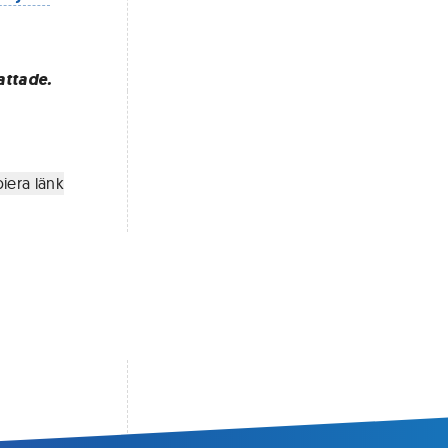
attade.
iera länk