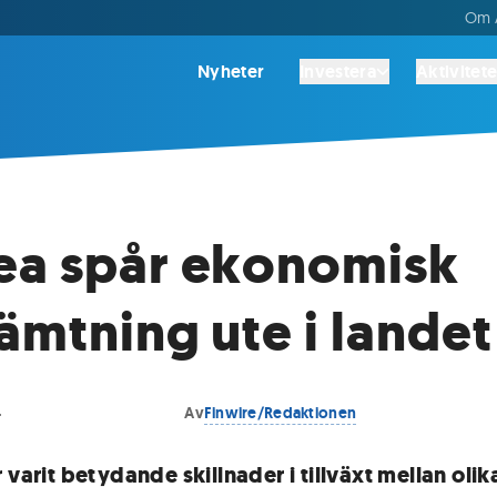
Om A
Nyheter
Investera
Aktivitete
ea spår ekonomisk
ämtning ute i landet
4
Av
Finwire/Redaktionen
 varit betydande skillnader i tillväxt mellan olik