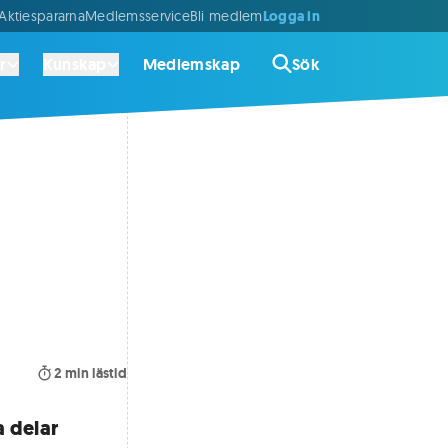
Logga in
ktiespararna
Medlemsservice
Bli medlem
r
Kunskap
Medlemskap
Sök
2
min lästid
a delar