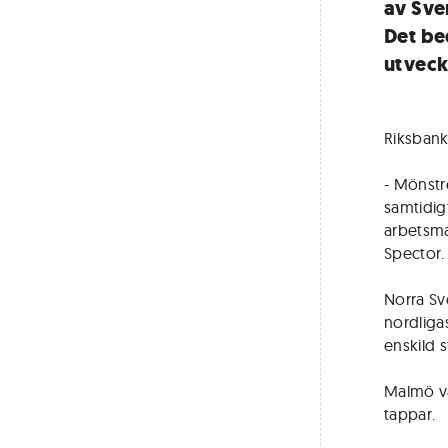
av Sve
Det be
utveck
Riksbanke
- Mönstr
samtidig
arbetsm
Spector.
Norra Sv
nordliga
enskild 
Malmö v
tappar.