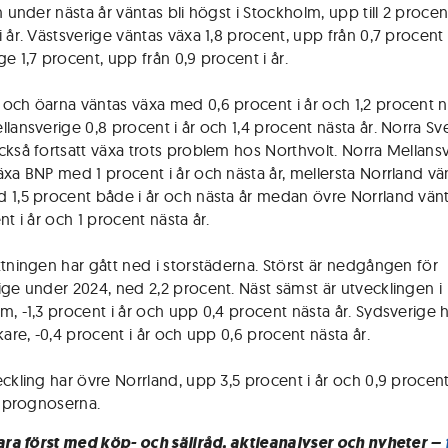
n under nästa år väntas bli högst i Stockholm, upp till 2 procen
 år. Västsverige väntas växa 1,8 procent, upp från 0,7 procent i
e 1,7 procent, upp från 0,9 procent i år.
och öarna väntas växa med 0,6 procent i år och 1,2 procent nä
llansverige 0,8 procent i år och 1,4 procent nästa år. Norra Sv
ckså fortsatt växa trots problem hos Northvolt. Norra Mellans
äxa BNP med 1 procent i år och nästa år, mellersta Norrland vä
 1,5 procent både i år och nästa år medan övre Norrland vän
nt i år och 1 procent nästa år.
ttningen har gått ned i storstäderna. Störst är nedgången för
ige under 2024, ned 2,2 procent. Näst sämst är utvecklingen i
m, -1,3 procent i år och upp 0,4 procent nästa år. Sydsverige h
kare, -0,4 procent i år och upp 0,6 procent nästa år.
eckling har övre Norrland, upp 3,5 procent i år och 0,9 procen
gt prognoserna.
vara först med köp- och säljråd, aktieanalyser och nyheter –