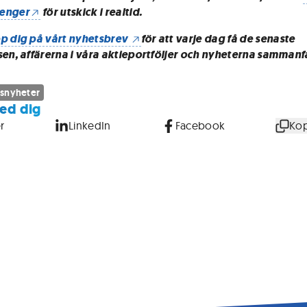
enger
för utskick i realtid.
p dig på vårt nyhetsbrev
för att varje dag få de senaste
sen, affärerna i våra aktieportföljer och nyheterna sammanf
snyheter
ed dig
r
LinkedIn
Facebook
Kop