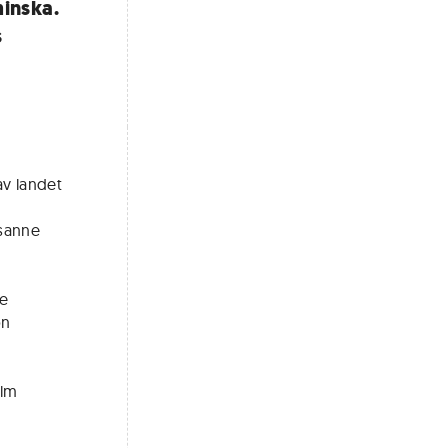
minska.
s
av landet
usanne
re
on
olm