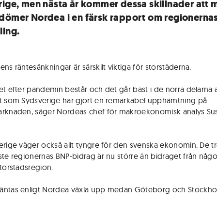
rige, men nästa år kommer dessa skillnader att 
dömer Nordea i en färsk rapport om regionerna
ling.
ns räntesänkningar är särskilt viktiga för storstäderna.
et efter pandemin består och det går bäst i de norra delarna 
t som Sydsverige har gjort en remarkabel upphämtning på
arknaden, säger Nordeas chef för makroekonomisk analys S
erige väger också allt tyngre för den svenska ekonomin. De t
ste regionernas BNP-bidrag är nu större än bidraget från någ
storstadsregion.
äntas enligt Nordea växla upp medan Göteborg och Stockh