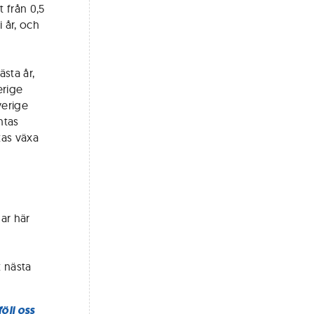
t från 0,5
 år, och
sta år,
erige
verige
ntas
tas växa
ar här
t nästa
följ oss