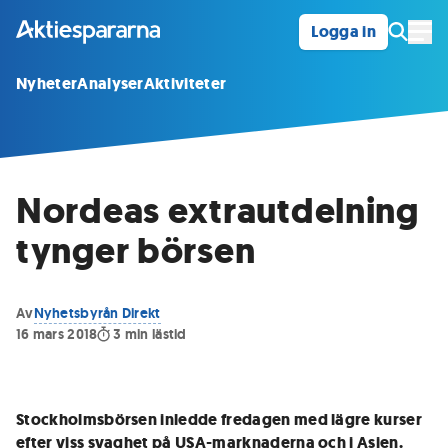
Logga in
Öpp
Nyheter
Analyser
Aktiviteter
Nordeas extrautdelning
tynger börsen
Av
Nyhetsbyrån Direkt
16 mars 2018
3
min lästid
Stockholmsbörsen inledde fredagen med lägre kurser
efter viss svaghet på USA-marknaderna och i Asien.