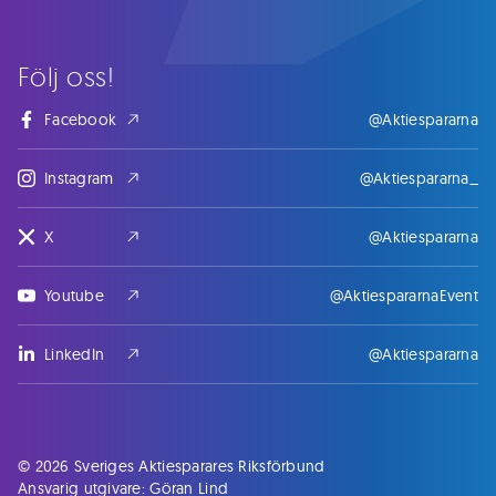
Följ oss!
Facebook
@Aktiespararna
Instagram
@Aktiespararna_
X
@Aktiespararna
Youtube
@AktiespararnaEvent
LinkedIn
@Aktiespararna
© 2026 Sveriges Aktiesparares Riksförbund
Ansvarig utgivare: Göran Lind