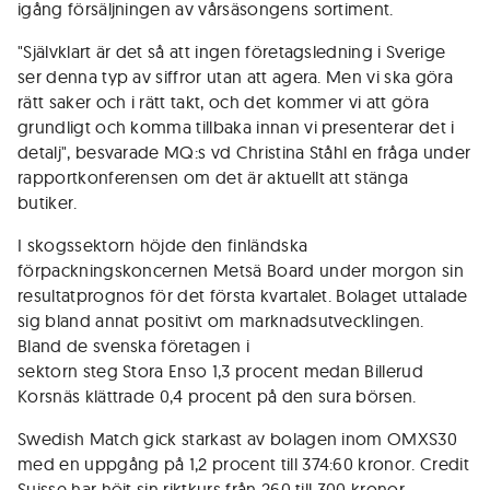
igång försäljningen av vårsäsongens sortiment.
"Självklart är det så att ingen företagsledning i Sverige
ser denna typ av siffror utan att agera. Men vi ska göra
rätt saker och i rätt takt, och det kommer vi att göra
grundligt och komma tillbaka innan vi presenterar det i
detalj", besvarade MQ:s vd Christina Ståhl en fråga under
rapportkonferensen om det är aktuellt att stänga
butiker.
I skogssektorn höjde den finländska
förpackningskoncernen Metsä Board under morgon sin
resultatprognos för det första kvartalet. Bolaget uttalade
sig bland annat positivt om marknadsutvecklingen.
Bland de svenska företagen i
sektorn steg Stora Enso 1,3 procent medan Billerud
Korsnäs klättrade 0,4 procent på den sura börsen.
Swedish Match gick starkast av bolagen inom OMXS30
med en uppgång på 1,2 procent till 374:60 kronor. Credit
Suisse har höjt sin riktkurs från 260 till 300 kronor.