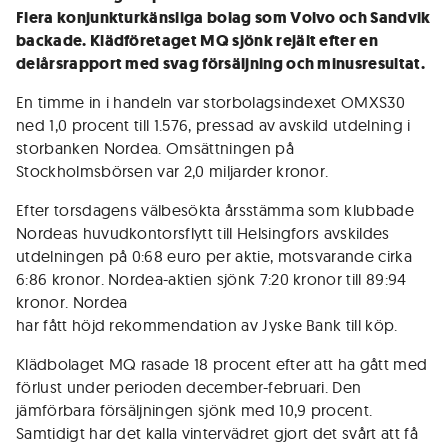
Flera konjunkturkänsliga bolag som Volvo och Sandvik
backade. Klädföretaget MQ sjönk rejält efter en
delårsrapport med svag försäljning och minusresultat.
En timme in i handeln var storbolagsindexet OMXS30
ned 1,0 procent till 1.576, pressad av avskild utdelning i
storbanken Nordea. Omsättningen på
Stockholmsbörsen var 2,0 miljarder kronor.
Efter torsdagens välbesökta årsstämma som klubbade
Nordeas huvudkontorsflytt till Helsingfors avskildes
utdelningen på 0:68 euro per aktie, motsvarande cirka
6:86 kronor. Nordea-aktien sjönk 7:20 kronor till 89:94
kronor. Nordea
har fått höjd rekommendation av Jyske Bank till köp.
Klädbolaget MQ rasade 18 procent efter att ha gått med
förlust under perioden december-februari. Den
jämförbara försäljningen sjönk med 10,9 procent.
Samtidigt har det kalla vintervädret gjort det svårt att få