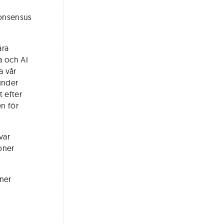
konsensus
åra
a och AI
a vår
 under
t efter
n för
var
joner
oner