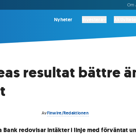
Om A
Nyheter
Investera
Aktivitete
as resultat bättre ä
t
Av
Finwire/Redaktionen
 Bank redovisar intäkter i linje med förväntat u