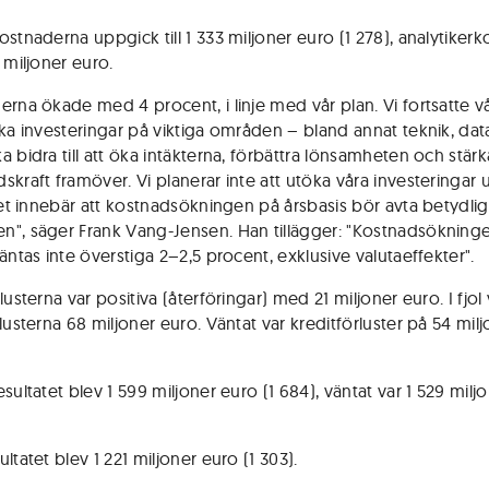
ostnaderna uppgick till 1 333 miljoner euro (1 278), analytiker
 miljoner euro.
erna ökade med 4 procent, i linje med vår plan. Vi fortsatte v
ska investeringar på viktiga områden – bland annat teknik, dat
 bidra till att öka intäkterna, förbättra lönsamheten och stärk
skraft framöver. Vi planerar inte att utöka våra investeringar
lket innebär att kostnadsökningen på årsbasis bör avta betydlig
", säger Frank Vang-Jensen. Han tillägger: "Kostnadsökninge
äntas inte överstiga 2–2,5 procent, exklusive valutaeffekter".
lusterna var positiva (återföringar) med 21 miljoner euro. I fjol 
lusterna 68 miljoner euro. Väntat var kreditförluster på 54 mil
sultatet blev 1 599 miljoner euro (1 684), väntat var 1 529 milj
ltatet blev 1 221 miljoner euro (1 303).