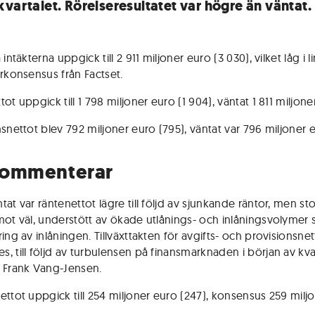
kvartalet. Rörelseresultatet var högre än väntat.
 intäkterna uppgick till 2 911 miljoner euro (3 030), vilket låg i 
erkonsensus från Factset.
ot uppgick till 1 798 miljoner euro (1 904), väntat 1 811 miljone
nsnettot blev 792 miljoner euro (795), väntat var 796 miljoner 
kommenterar
at var räntenettot lägre till följd av sjunkande räntor, men sto
mot väl, understött av ökade utlånings- och inlåningsvolymer 
ing av inlåningen. Tillväxttakten för avgifts- och provisionsnet
, till följd av turbulensen på finansmarknaden i början av kvar
 Frank Vang-Jensen.
ettot uppgick till 254 miljoner euro (247), konsensus 259 milj