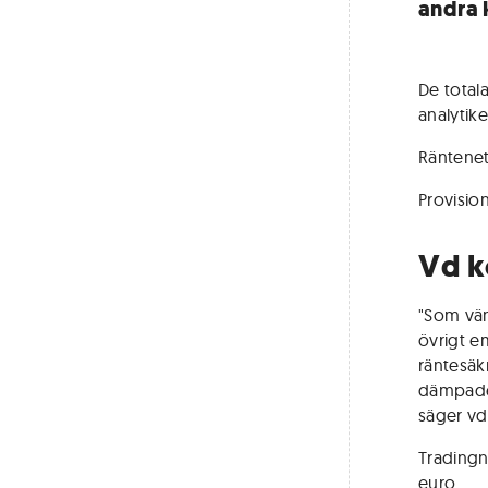
andra 
De totala
analytik
Räntenett
Provisio
Vd 
"Som vänt
övrigt e
räntesäkr
dämpades
säger vd
Tradingn
euro.