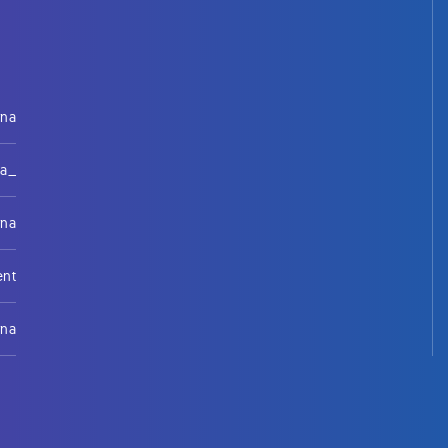
rna
na_
rna
ent
rna