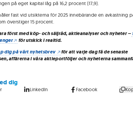
gen på eget kapital låg på 16,2 procent (17,9).
åller fast vid utsikterna för 2025 innebärande en avkastning 
som överstiger 15 procent.
vara först med köp- och säljråd, aktieanalyser och nyheter –
enger
för utskick i realtid.
p dig på vårt nyhetsbrev
för att varje dag få de senaste
sen, affärerna i våra aktieportföljer och nyheterna sammanf
ed dig
r
LinkedIn
Facebook
Kop