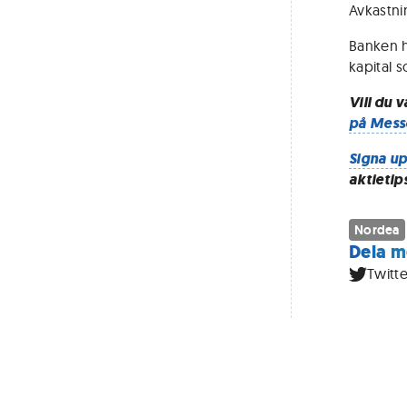
Avkastnin
Banken h
kapital 
Vill du 
på Mess
Signa up
aktietip
Nordea
Dela m
Twitte