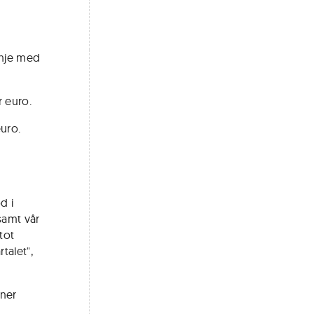
linje med
r euro.
euro.
d i
samt vår
tot
talet",
oner