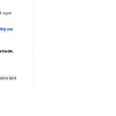
på eget
följ oss
attade.
iera länk