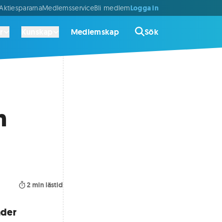
Logga in
ktiespararna
Medlemsservice
Bli medlem
r
Kunskap
Medlemskap
Sök
n
2
min lästid
nder