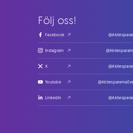
Följ oss!
Facebook
@Aktiespara
Instagram
@Aktiesparar
X
@Aktiespara
Youtube
@AktiespararnaEv
LinkedIn
@Aktiespara