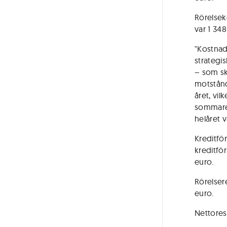
Rörelsek
var 1 348
"Kostnad
strategi
– som ska
motstånd
året, vi
sommaren
helåret v
Kreditför
kreditför
euro.
Rörelsere
euro.
Nettoresu