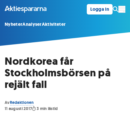
Logga in
Öpp
Nyheter
Analyser
Aktiviteter
Nordkorea får
Stockholmsbörsen på
rejält fall
Av
Redaktionen
11 augusti 2017
3
min lästid