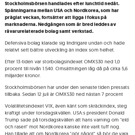
Stockholmsbörsen handlades efter lunchtid nedåt.
Spänningarna mellan USA och Nordkorea, som har
präglat veckan, fortsätter att ligga i fokus på
marknaderna. Nedgången som är bred leddes av
råvarurelaterade bolag samt verkstad.
Defensiva bolag klarade sig lindrigare undan och hade
relativt sett bättre utveckling än index som helhet.
Efter 13-tiden var storbolagsindexet OMXS30 ned 1,0
procent till nivån 1.540. Omsättningen låg då på cirka 5,6
miljarder kronor.
Stockholmsbörsen har under den senaste tiden pressats
tillbaka. Sedan 12 juli är OMXS30 ned nästan 7 procent
Volatilitetsindexet VIX, även känt som skräckindex, steg
kraftigt under torsdagskvällen. USA:s president Donald
Trump sade på torsdagskvällen att hans varning om "eld
och raseri" mot Nordkorea kanske inte varit tuff nog.
Han tillade att om Nordkorea "gör något" så bör de vara