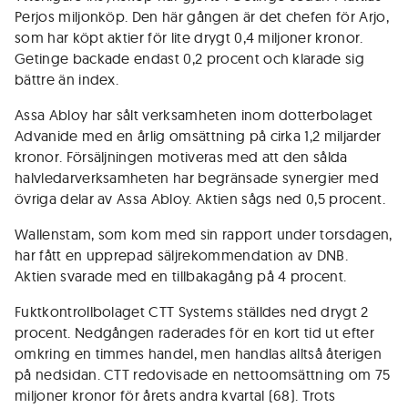
Perjos miljonköp. Den här gången är det chefen för Arjo,
som har köpt aktier för lite drygt 0,4 miljoner kronor.
Getinge backade endast 0,2 procent och klarade sig
bättre än index.
Assa Abloy har sålt verksamheten inom dotterbolaget
Advanide med en årlig omsättning på cirka 1,2 miljarder
kronor. Försäljningen motiveras med att den sålda
halvledarverksamheten har begränsade synergier med
övriga delar av Assa Abloy. Aktien sågs ned 0,5 procent.
Wallenstam, som kom med sin rapport under torsdagen,
har fått en upprepad säljrekommendation av DNB.
Aktien svarade med en tillbakagång på 4 procent.
Fuktkontrollbolaget CTT Systems ställdes ned drygt 2
procent. Nedgången raderades för en kort tid ut efter
omkring en timmes handel, men handlas alltså återigen
på nedsidan. CTT redovisade en nettoomsättning om 75
miljoner kronor för årets andra kvartal (68). Trots