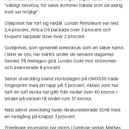
"väldigt nervösa, för saker kommer hända som de aldrig
trott var möjligt".
Oljepriset har rört sig nedåt. Lundin Petroleum var ned
2,4 procent, Africa Oil backade över 3 procent och
Enquest tappade strax över 2 procent.
Guldpriset, som generellt betecknas som en säker hamn
i tider av oro, har stärkts under de senaste dagarnas
handel. På fredagen gick Lundin Gold mot strömmen
och avancerade 8 procent.
Sämst utveckling bland storbolagen på OMXS30 hade
Fingerprint med ett tapp på 3 procent. Aktien som har
haft en tuff vecka har gått från nivåer över 40 kronor i
början på veckan till nivåer runt 37 kronor.
Näst sämst utveckling hade råvarurelaterade SSAB med
en nedgång på knappt 3 procent.
Ytterligare insynsköp har gjorts i Getinge sedan Mattias