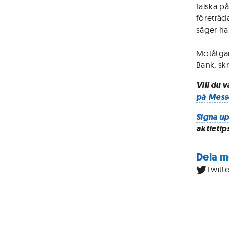
falska p
företräda
säger ha
Motåtgär
Bank, skr
Vill du 
på Mess
Signa up
aktietip
Dela m
Twitte