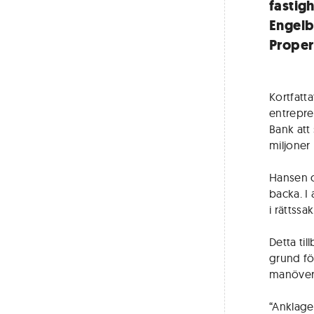
fastig
Engelb
Proper
Kortfatt
entrepre
Bank att
miljoner
Hansen o
backa. I
i rättssak
Detta til
grund fö
manöver 
“Anklagel