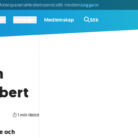
Logga in
ktiespararna
Medlemsservice
Bli medlem
r
Kunskap
Medlemskap
Sök
n
bert
1
min lästid
e och