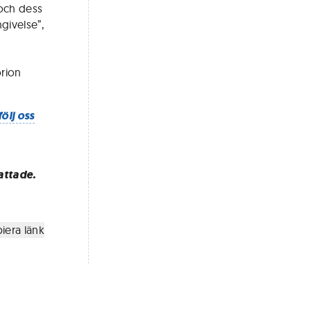
och dess
ngivelse”,
rion
följ oss
attade.
iera länk