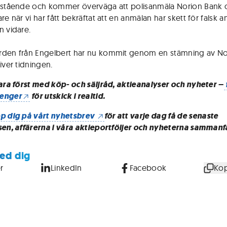
åstående och kommer överväga att polisanmäla Norion Bank 
re när vi har fått bekräftat att en anmälan har skett för falsk a
n vidare.
den från Engelbert har nu kommit genom en stämning av No
iver tidningen.
vara först med köp- och säljråd, aktieanalyser och nyheter –
enger
för utskick i realtid.
p dig på vårt nyhetsbrev
för att varje dag få de senaste
sen, affärerna i våra aktieportföljer och nyheterna sammanf
ed dig
r
LinkedIn
Facebook
Kop