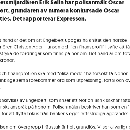
hetsmijardären Erik Selin har polisanmält Oscar
ert, grundaren av numera konkursade Oscar
ties. Det rapporterar Expressen.
at handlar det om att Engelbert uppges ha anlitat den norske
nören Christen Ager-Hansen och “en finansprofil” i syfte att f
 stryka de fordringar som finns på honom. Det handlar om tota
 kronor.
ch finansprofilen ska med “olika medel” ha försökt få Norion 
 anklagelserna förekommer ord som utpressning, förtal och 
.
lbakavisas av Engelbert, som anser att Norion Bank saknar rätts
r sitt anspråk på honom. Polisanmälan beskriver han som en “a
för att flytta fokus från bankens eget rättsstridiga agerande”.
sen om övergrepp i rättssak är helt grundlös. Vi ser allvarligt