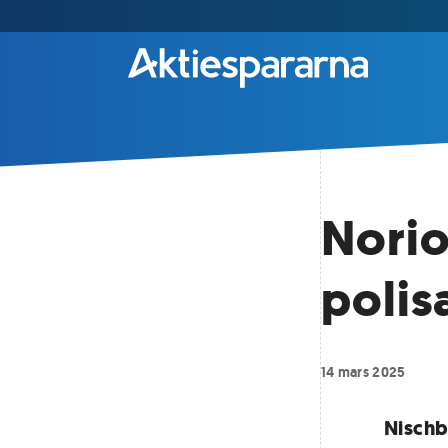
Norio
polis
14 mars 2025
Nischb