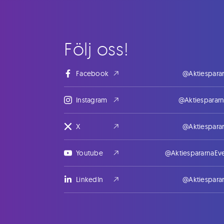
Följ oss!
Facebook
@Aktiespara
Instagram
@Aktiesparar
X
@Aktiespara
Youtube
@AktiespararnaEv
LinkedIn
@Aktiespara