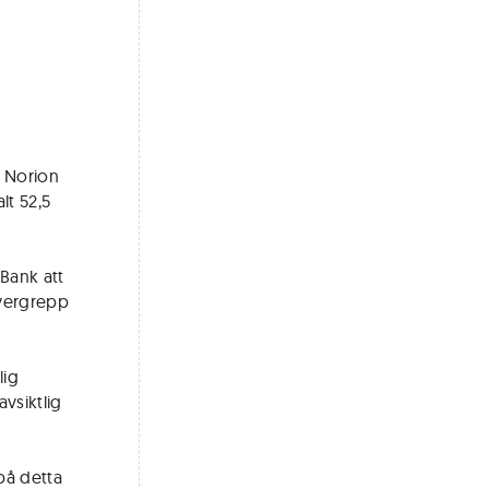
å Norion
lt 52,5
Bank att
övergrepp
lig
vsiktlig
 på detta