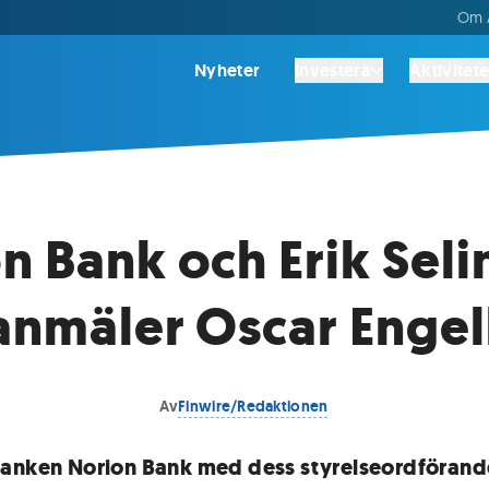
Om A
Nyheter
Investera
Aktivitete
n Bank och Erik Seli
anmäler Oscar Engel
Av
Finwire/Redaktionen
anken Norion Bank med dess styrelseordförand