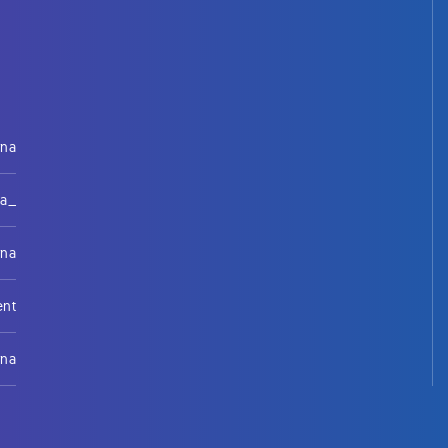
rna
na_
rna
ent
rna