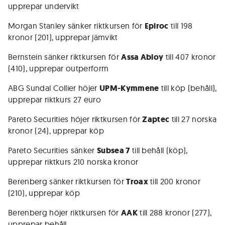
upprepar undervikt
Morgan Stanley sänker riktkursen för
Epiroc
till 198
kronor (201), upprepar jämvikt
Bernstein sänker riktkursen för
Assa Abloy
till 407 kronor
(410), upprepar outperform
ABG Sundal Collier höjer
UPM-Kymmene
till köp (behåll),
upprepar riktkurs 27 euro
Pareto Securities höjer riktkursen för
Zaptec
till 27 norska
kronor (24), upprepar köp
Pareto Securities sänker
Subsea 7
till behåll (köp),
upprepar riktkurs 210 norska kronor
Berenberg sänker riktkursen för
Troax
till 200 kronor
(210), upprepar köp
Berenberg höjer riktkursen för
AAK
till 288 kronor (277),
upprepar behåll