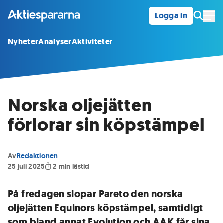
Logga in
Öpp
Nyheter
Analyser
Aktiviteter
Norska oljejätten
förlorar sin köpstämpel
Av
Redaktionen
25 juli 2025
2
min lästid
På fredagen slopar Pareto den norska
oljejätten Equinors köpstämpel, samtidigt
som bland annat Evolution och AAK får sina