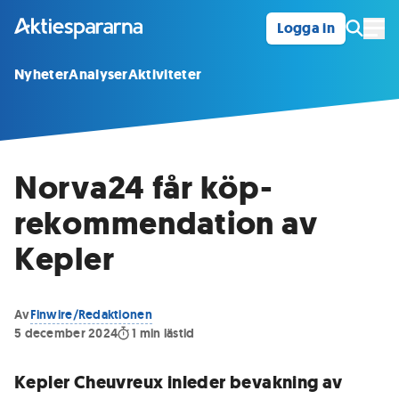
Logga in
Öpp
Nyheter
Analyser
Aktiviteter
Norva24 får köp-
rekommendation av
Kepler
Av
Finwire/Redaktionen
5 december 2024
1
min lästid
Kepler Cheuvreux inleder bevakning av