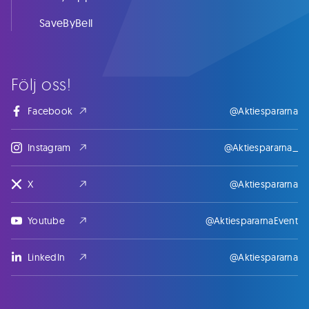
SaveByBell
Följ oss!
Facebook
@Aktiespararna
Instagram
@Aktiespararna_
X
@Aktiespararna
Youtube
@AktiespararnaEvent
LinkedIn
@Aktiespararna