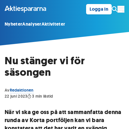
Logga in
Öpp
Nyheter
Analyser
Aktiviteter
Nu stänger vi för
säsongen
Av
Redaktionen
22 juni 2023
3
min lästid
När vi ska ge oss på att sammanfatta denna
runda av Korta portföljen kan vi bara
konstatera att det har varit en svängig