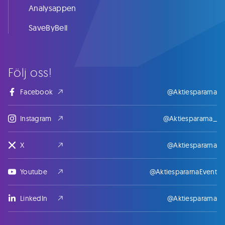
Analysappen
SaveByBell
Följ oss!
Facebook
@Aktiespararna
Instagram
@Aktiespararna_
X
@Aktiespararna
Youtube
@AktiespararnaEvent
LinkedIn
@Aktiespararna