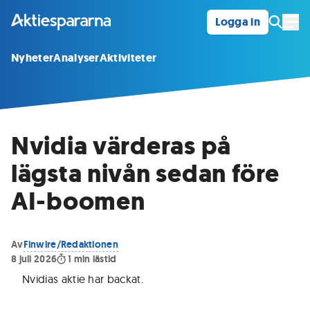
Logga in
Öpp
Nyheter
Analyser
Aktiviteter
Nvidia värderas på
lägsta nivån sedan före
AI-boomen
Av
Finwire/Redaktionen
8 juli 2026
1
min lästid
Nvidias aktie har backat
.