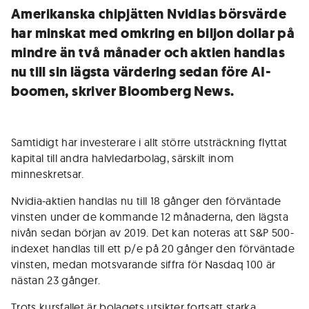
Amerikanska chipjätten Nvidias börsvärde
har minskat med omkring en biljon dollar på
mindre än två månader och aktien handlas
nu till sin lägsta värdering sedan före AI-
boomen, skriver Bloomberg News.
Samtidigt har investerare i allt större utsträckning flyttat
kapital till andra halvledarbolag, särskilt inom
minneskretsar.
Nvidia-aktien handlas nu till 18 gånger den förväntade
vinsten under de kommande 12 månaderna, den lägsta
nivån sedan början av 2019. Det kan noteras att S&P 500-
indexet handlas till ett p/e på 20 gånger den förväntade
vinsten, medan motsvarande siffra för Nasdaq 100 är
nästan 23 gånger.
Trots kursfallet är bolagets utsikter fortsatt starka.