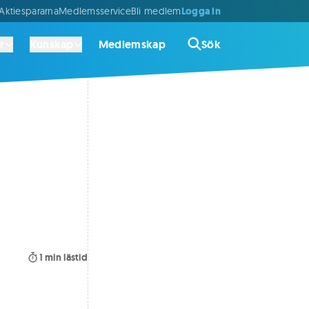
Logga in
ktiespararna
Medlemsservice
Bli medlem
r
Kunskap
Medlemskap
Sök
1
min lästid