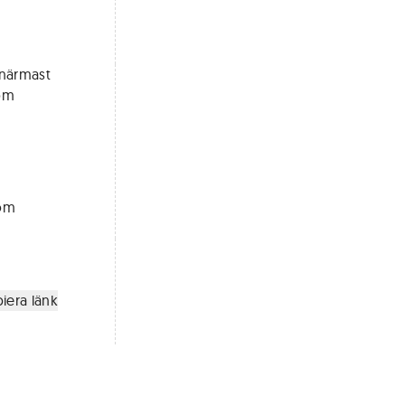
 närmast
som
som
iera länk