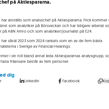
chef på Aktiespararna.
ck har anställts som analyschef på Aktiespararna. Frick kommer
tjänst som analytiker på Börsveckan och har tidigare arbetat 
er på ABN Amro och som analytiker/journalist på E24.
ck har såväl 2023 som 2024 rankats som en av de fem bästa
alisterna i Sverige av Financial Hearings.
mmer i sin roll bland annat leda Aktiespararnas analysgrupp, 
 fasta frilansare består av fem personer.
ed dig
r
LinkedIn
Facebook
Kop