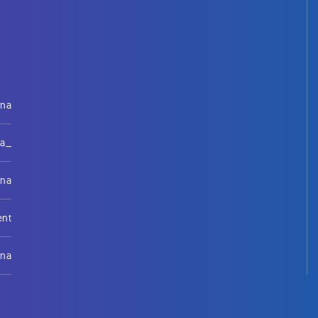
rna
na_
rna
ent
rna