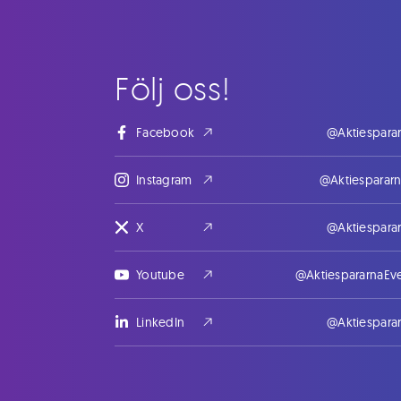
Följ oss!
Facebook
@Aktiespara
Instagram
@Aktiesparar
X
@Aktiespara
Youtube
@AktiespararnaEv
LinkedIn
@Aktiespara