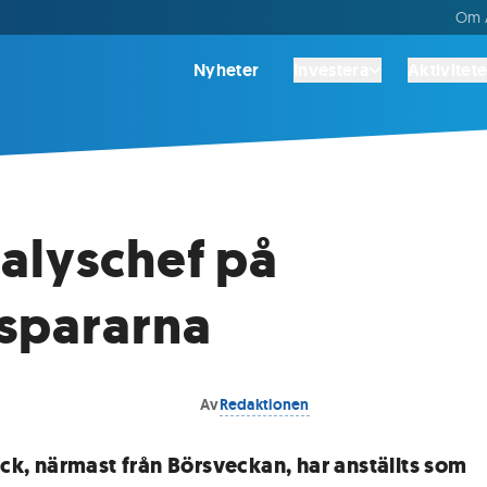
Om A
Nyheter
Investera
Aktivitete
alyschef på
spararna
Av
Redaktionen
ick, närmast från Börsveckan, har anställts som