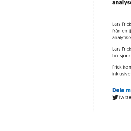
analys
Lars Fri
från en 
analytik
Lars Fri
börsjourn
Frick ko
inklusive
Dela m
Twitte