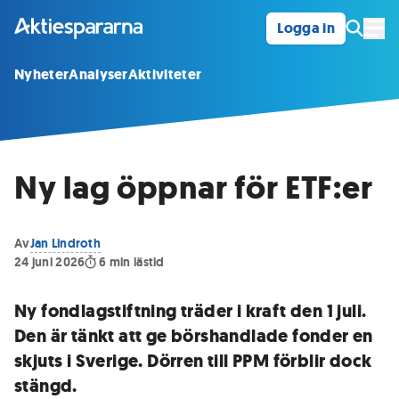
Logga in
Öpp
Nyheter
Analyser
Aktiviteter
Ny lag öppnar för ETF:er
Av
Jan Lindroth
24 juni 2026
6
min lästid
Ny fondlagstiftning träder i kraft den 1 juli.
Den är tänkt att ge börshandlade fonder en
skjuts i Sverige. Dörren till PPM förblir dock
stängd.