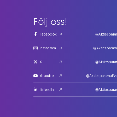
Följ oss!
Facebook
@Aktiespara
Instagram
@Aktiesparar
X
@Aktiespara
Youtube
@AktiespararnaEv
LinkedIn
@Aktiespara