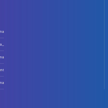
rna
na_
rna
ent
rna