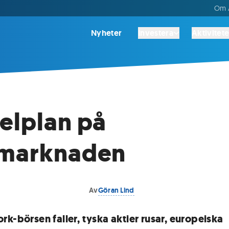
Om A
Nyheter
Investera
Aktivitete
elplan på
emarknaden
Av
Göran Lind
rk-börsen faller, tyska aktier rusar, europeiska