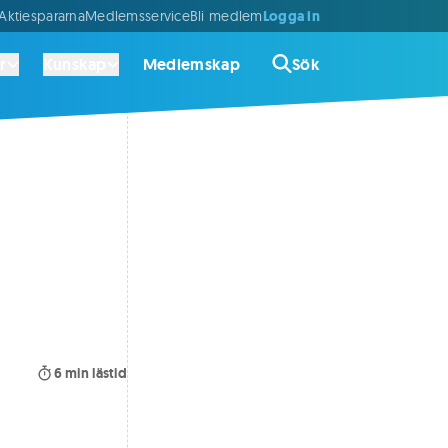
Logga in
ktiespararna
Medlemsservice
Bli medlem
r
Kunskap
Medlemskap
Sök
6
min lästid