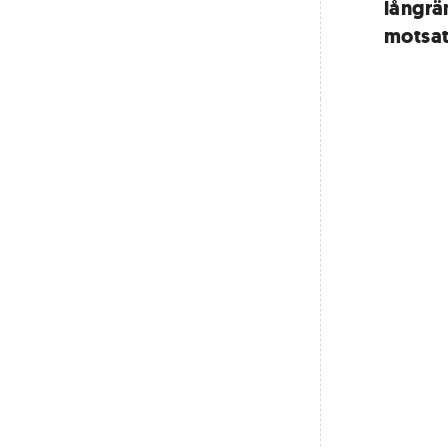
långrän
motsat