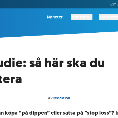
Om A
Nyheter
Investera
Aktivitete
udie: så här ska du
tera
Av
Redaktion
n köpa ”på dippen” eller satsa på ”stop loss”? 