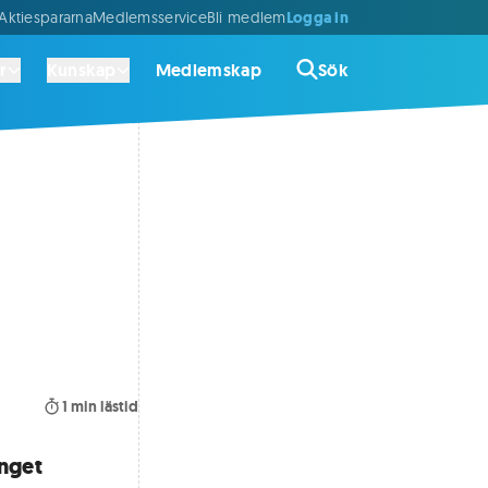
Logga in
ktiespararna
Medlemsservice
Bli medlem
r
Kunskap
Medlemskap
Sök
1
min lästid
Inget