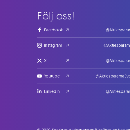
Följ oss!
Facebook
@Aktiespara
Instagram
@Aktiesparar
X
@Aktiespara
Youtube
@AktiespararnaEv
LinkedIn
@Aktiespara
© 2026 Sveriges Aktiesparares Riksförbund
Ansvar