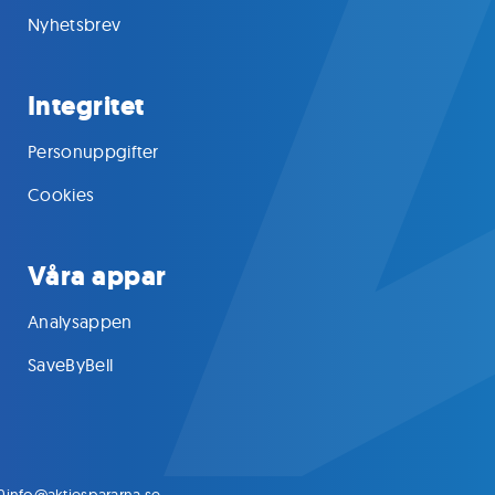
Nyhetsbrev
Integritet
Personuppgifter
Cookies
Våra appar
Analysappen
SaveByBell
0
info@aktiespararna.se