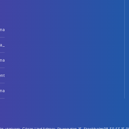
rna
na_
rna
ent
rna
ig utgivare: Göran Lind
Adress: Sturegatan 15, Stockholm
08-50 65 15 0