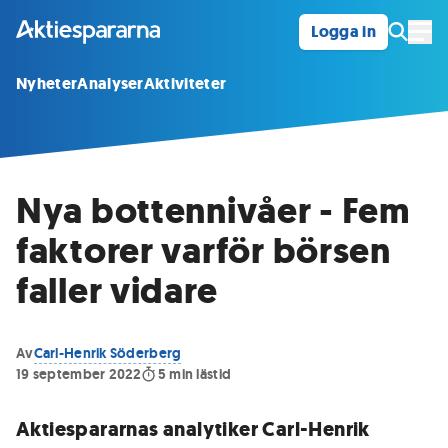
Logga in
Öpp
Nyheter
Analyser
Aktiviteter
Nya bottennivåer - Fem
faktorer varför börsen
faller vidare
Av
Carl-Henrik Söderberg
19 september 2022
5
min lästid
Aktiespararnas analytiker Carl-Henrik