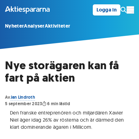
Logga in
Öpp
Nyheter
Analyser
Aktiviteter
Nye storägaren kan få
fart på aktien
Av
Jan Lindroth
5 september 2023
6
min lästid
Den franske entreprenören och miljardären Xavier
Niel äger idag 26% av rösterna och är därmed den
klart dominerande ägaren i Millicom
.