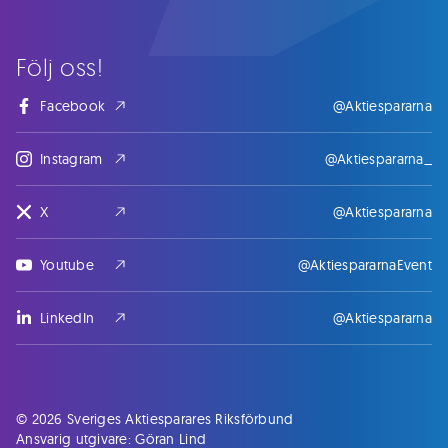
Följ oss!
Facebook
@Aktiespararna
Instagram
@Aktiespararna_
X
@Aktiespararna
Youtube
@AktiespararnaEvent
LinkedIn
@Aktiespararna
© 2026 Sveriges Aktiesparares Riksförbund
Ansvarig utgivare: Göran Lind