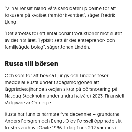
”Vi har rensat bland våra kandidater i pipeline för att
fokusera på kvalitét framför kvantitet”, säger Fredrik
Ljung.
”Det arbetas för ett antal börsintroduktioner mot slutet
av det här året. Typiskt sett är det entreprenör- och
familjeägda bolag”, säger Johan Lindén.
Rusta till börsen
Och som för att bevisa Ljungs och Lindéns teser
meddelar Rusta under tisdagsmorgonen att
lågprisdetaljhandelskedjan siktar på börsnotering på
Nasdaq Stockholm under andra halvåret 2023. Finansiell
rådgivare är Carnegie.
Rusta har funnits närmare fyra decennier – grundarna
Anders Forsgren och Bengt-Olov Forssell öppnade sitt
första varuhus i Gävle 1986. I dag finns 202 varuhus i