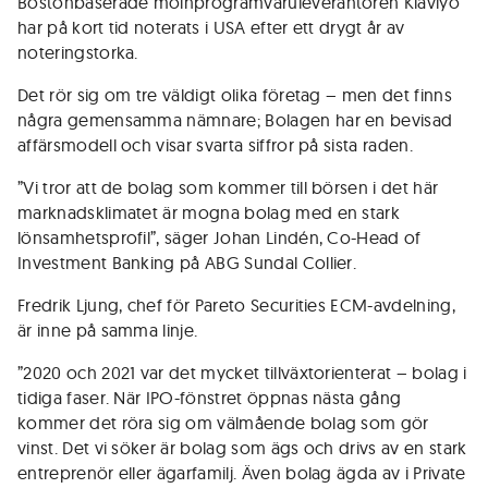
Bostonbaserade molnprogramvaruleverantören Klaviyo
har på kort tid noterats i USA efter ett drygt år av
noteringstorka.
Det rör sig om tre väldigt olika företag – men det finns
några gemensamma nämnare; Bolagen har en bevisad
affärsmodell och visar svarta siffror på sista raden.
”Vi tror att de bolag som kommer till börsen i det här
marknadsklimatet är mogna bolag med en stark
lönsamhetsprofil”, säger Johan Lindén, Co-Head of
Investment Banking på ABG Sundal Collier.
Fredrik Ljung, chef för Pareto Securities ECM-avdelning,
är inne på samma linje.
”2020 och 2021 var det mycket tillväxtorienterat – bolag i
tidiga faser. När IPO-fönstret öppnas nästa gång
kommer det röra sig om välmående bolag som gör
vinst. Det vi söker är bolag som ägs och drivs av en stark
entreprenör eller ägarfamilj. Även bolag ägda av i Private