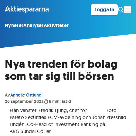
Logga in
Öpp
Nyheter
Analyser
Aktiviteter
Nya trenden för bolag
som tar sig till börsen
Av
Annelie Östlund
26 september 2023
6
min lästid
Från vänster: Fredrik Ljung, chef för
Foto:
Pareto Securities ECM-avdelning och Johan
Pressbild
Lindén, Co-Head of Investment Banking på
ABG Sundal Collier.