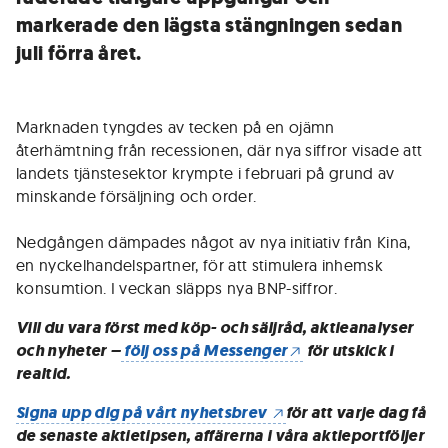
markerade den lägsta stängningen sedan
juli förra året.
Marknaden tyngdes av tecken på en ojämn
återhämtning från recessionen, där nya siffror visade att
landets tjänstesektor krympte i februari på grund av
minskande försäljning och order.
Nedgången dämpades något av nya initiativ från Kina,
en nyckelhandelspartner, för att stimulera inhemsk
konsumtion. I veckan släpps nya BNP-siffror.
Vill du vara först med köp- och säljråd, aktieanalyser
och nyheter –
följ oss på Messenger
för utskick i
realtid.
Signa upp dig på vårt nyhetsbrev
för att varje dag få
de senaste aktietipsen, affärerna i våra aktieportföljer