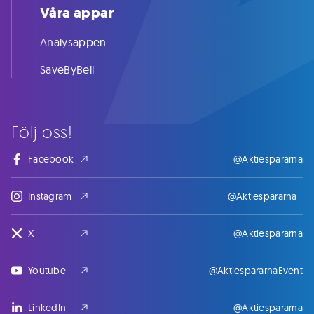
Våra appar
Analysappen
SaveByBell
Följ oss!
Facebook
@Aktiespararna
Instagram
@Aktiespararna_
X
@Aktiespararna
Youtube
@AktiespararnaEvent
LinkedIn
@Aktiespararna