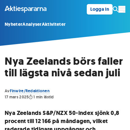
Logga in
Öpp
Nyheter
Analyser
Aktiviteter
Nya Zeelands börs faller
till lägsta nivå sedan juli
Av
Finwire/Redaktionen
17 mars 2025
1
min lästid
Nya Zeelands S&P/NZX 50-index sjönk 0,8
procent till 12 166 på måndagen, vilket
raderade tidigare uppgångar och