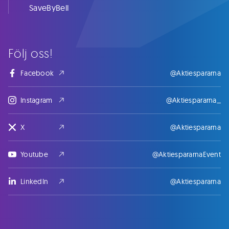
SaveByBell
Följ oss!
Facebook
@Aktiespararna
Instagram
@Aktiespararna_
X
@Aktiespararna
Youtube
@AktiespararnaEvent
LinkedIn
@Aktiespararna