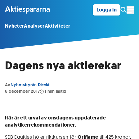
Logga in
Öpp
Nyheter
Analyser
Aktiviteter
Dagens nya aktierekar
Av
Nyhetsbyrån Direkt
6 december 2017
1
min lästid
Här är ett urval av onsdagens uppdaterade
analytikerrekommendationer.
SEB Equities höjer riktkursen för
Oriflame
till 425 kronor,