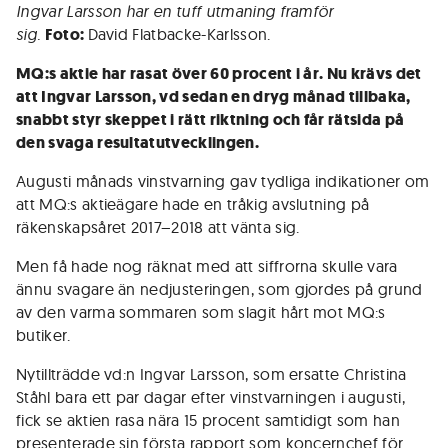
Ingvar Larsson har en tuff utmaning framför
sig.
Foto:
David Flatbacke-Karlsson.
MQ:s aktie har rasat över 60 procent i år. Nu krävs det
att Ingvar Larsson, vd sedan en dryg månad tillbaka,
snabbt styr skeppet i rätt riktning och får rätsida på
den svaga resultatutvecklingen.
Augusti månads vinstvarning gav tydliga indikationer om
att MQ:s aktieägare hade en tråkig avslutning på
räkenskapsåret 2017–2018 att vänta sig.
Men få hade nog räknat med att siffrorna skulle vara
ännu svagare än nedjusteringen, som gjordes på grund
av den varma sommaren som slagit hårt mot MQ:s
butiker.
Nytillträdde vd:n Ingvar Larsson, som ersatte Christina
Ståhl bara ett par dagar efter vinstvarningen i augusti,
fick se aktien rasa nära 15 procent samtidigt som han
presenterade sin första rapport som koncernchef för