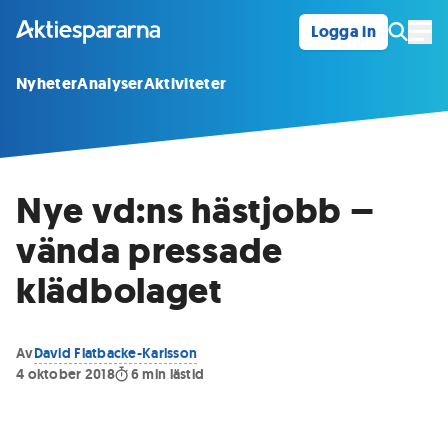
Logga in
Öpp
Nyheter
Analyser
Aktiviteter
Nye vd:ns hästjobb –
vända pressade
klädbolaget
Av
David Flatbacke-Karlsson
4 oktober 2018
6
min lästid