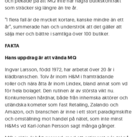
och pekade på att MQ inte har några butikskontrakt
som sträcker sig längre än tre år.
”I flera fall är de mycket kortare, kanske mindre än ett
år”, summerade han och underströk att det gäller att
sälja mer och bättre i samtliga över 100 butiker.
FAKTA
Hans uppdrag är att vända MQ
Ingvar Larsson, född 1972, har arbetat över 20 år i
klädbranschen. Tolv år inom H&M i framträdande
roller och nära åtta år inom Lindex, bland annat som vd
för hela bolaget. Den rutinen är av största vikt nu.
Konkurrensen hårdnar, både från inhemska aktörer och
utländska kometer som Fast Retailing, Zalando och
Amazon, och branschen är inne i ett stort paradigmskifte
och omställning mot handel på nätet, som inte minst
H&M:s vd Karl-Johan Persson sagt många gånger.