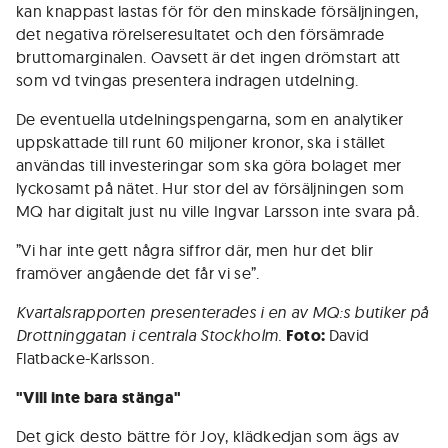
kan knappast lastas för för den minskade försäljningen,
det negativa rörelseresultatet och den försämrade
bruttomarginalen. Oavsett är det ingen drömstart att
som vd tvingas presentera indragen utdelning.
De eventuella utdelningspengarna, som en analytiker
uppskattade till runt 60 miljoner kronor, ska i stället
användas till investeringar som ska göra bolaget mer
lyckosamt på nätet. Hur stor del av försäljningen som
MQ har digitalt just nu ville Ingvar Larsson inte svara på.
”Vi har inte gett några siffror där, men hur det blir
framöver angående det får vi se”.
Kvartalsrapporten presenterades i en av MQ:s butiker på
Drottninggatan i centrala Stockholm.
Foto:
David
Flatbacke-Karlsson.
"Vill inte bara stänga"
Det gick desto bättre för Joy, klädkedjan som ägs av