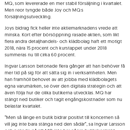
MQ, som levererade en mer stabil försäljning i kvartalet.
Men reor tyngde både Joy och MQ:s
försäljningsutveckling.
Joys bidrag fick heller inte aktiemarknadens vrede att
minska. Kort efter börsöppning rasade aktien, som likt
flera andra detaljhandels- och klädbolag haft ett motigt
2018, nära 15 procent och kurstappet under 2018
summeras nu till cirka 60 procent.
Ingvar Larsson betonade flera gånger att han behöver få
mer tid på sig för att sätta sig in i verksamheten. Men
han framhöll behovet av att jobba med klädbolagets
egna varumärken, se över den digitala strategin och att
även följa hur de olika butikerna utvecklas. MQ har
stängt ned butiker och tagit engångskostnader som nu
belastar kvartalet.
”Men så länge en butik bidrar positivt till koncernen så
vill jag inte bara stänga ned den sådär”, sa Ingvar Larsson