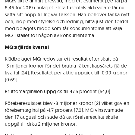
MQ:s aktie är hårt pressad, med ett estimerat p/e-tal på
8,46 för 2019 i nuläget. Flera tusentals aktieägare får nu
sätta sitt hopp till Ingvar Larsson. Han behöver tänka nytt
och, ihop med styrelse och ledning, hitta just den fördel
med bolagets mode som får konsumenterna att välja
MQ i stället för någon av konkurrenterna.
MQ:s fjärde kvartal
Klädbolaget MQ redovisar ett resultat efter skatt på
-3 miljoner kronor för det brutna räkenskapsårets fjärde
kvartal (24). Resultatet per aktie uppgick till -0:09 kronor
(0:69)
Bruttomarginalen uppgick till 47,5 procent (54,0).
Rörelseresultatet blev -8 miljoner kronor (2) vilket gav en
rörelsemarginal på -1,7 procent (7,0). MQ vinstvarnade
den 17 augusti och sade då att rörelseresultat skulle
uppgå till cirka 2 miljoner kronor.