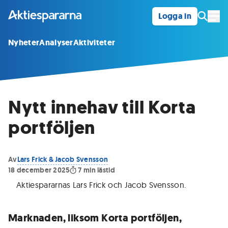
Logga in
Öpp
Nyheter
Analyser
Aktiviteter
Nytt innehav till Korta
portföljen
Av
Lars Frick & Jacob Svensson
18 december 2025
7
min lästid
Aktiespararnas Lars Frick och Jacob Svensson
.
Marknaden, liksom Korta portföljen,