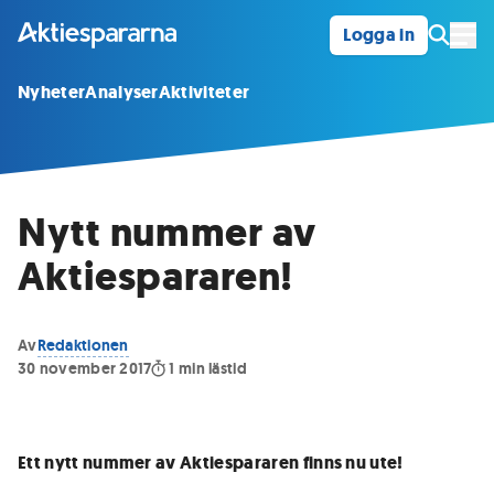
Logga in
Öpp
Nyheter
Analyser
Aktiviteter
Nytt nummer av
Aktiespararen!
Av
Redaktionen
30 november 2017
1
min lästid
Ett nytt nummer av Aktiespararen finns nu ute!