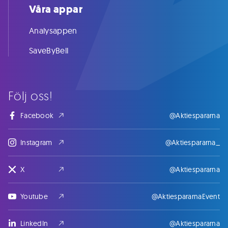
Våra appar
Analysappen
SaveByBell
Följ oss!
Facebook
@Aktiespararna
Instagram
@Aktiespararna_
X
@Aktiespararna
Youtube
@AktiespararnaEvent
LinkedIn
@Aktiespararna