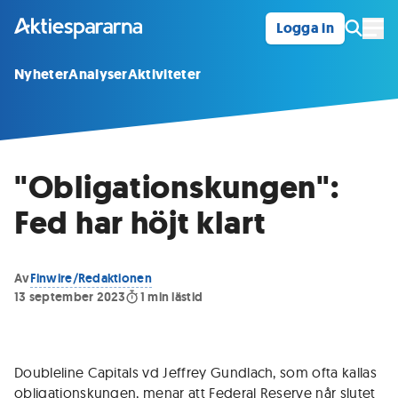
Logga in
Öpp
Nyheter
Analyser
Aktiviteter
"Obligationskungen":
Fed har höjt klart
Av
Finwire/Redaktionen
13 september 2023
1
min lästid
Doubleline Capitals vd Jeffrey Gundlach, som ofta kallas
obligationskungen, menar att Federal Reserve når slutet