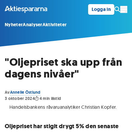
Logga in
Öpp
Nyheter
Analyser
Aktiviteter
"Oljepriset ska upp från
dagens nivåer"
Av
Annelie Östlund
3 oktober 2024
4
min lästid
Handelsbankens råvaruanalytiker Christian Kopfer
.
Oljepriset har stigit drygt 5% den senaste