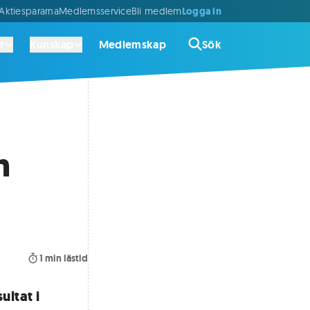
Logga in
ktiespararna
Medlemsservice
Bli medlem
r
Kunskap
Medlemskap
Sök
n
1
min lästid
ultat i