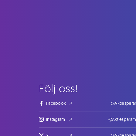
Följ oss!
Facebook
@Aktiespara
Instagram
@Aktiesparar
X
@Aktiespara