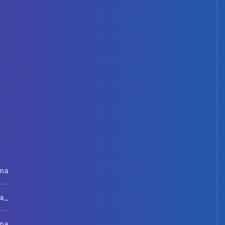
rna
na_
rna