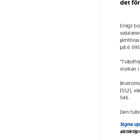
det för
Enligt b
valutaneu
jämföras
på 6 095 
“Tvåsiffr
styrkan 
Bruttoma
(51,2), v
546.
Den full
Signa up
aktietip