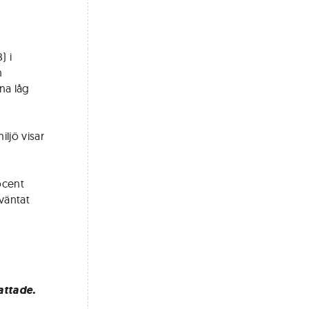
) i
n
na låg
iljö visar
ocent
 väntat
attade.