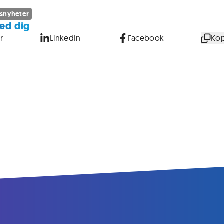
snyheter
ed dig
r
LinkedIn
Facebook
Kop