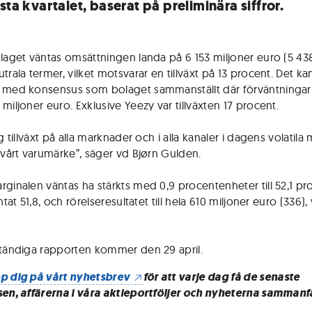
sta kvartalet, baserat på preliminära siffror.
olaget väntas omsättningen landa på 6 153 miljoner euro (5 438
trala termer, vilket motsvarar en tillväxt på 13 procent. Det ka
 med konsensus som bolaget sammanställt där förväntningar
miljoner euro. Exklusive Yeezy var tillväxten 17 procent.
ig tillväxt på alla marknader och i alla kanaler i dagens volatila m
i vårt varumärke”, säger vd Bjørn Gulden.
rginalen väntas ha stärkts med 0,9 procentenheter till 52,1 pr
äntat 51,8, och rörelseresultatet till hela 610 miljoner euro (336),
ständiga rapporten kommer den 29 april.
p dig på vårt nyhetsbrev
för att varje dag få de senaste
sen, affärerna i våra aktieportföljer och nyheterna sammanf