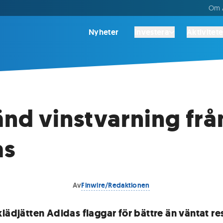
Om A
Nyheter
Investera
Aktivitete
d vinstvarning frå
as
Av
Finwire/Redaktionen
lädjätten Adidas flaggar för bättre än väntat res