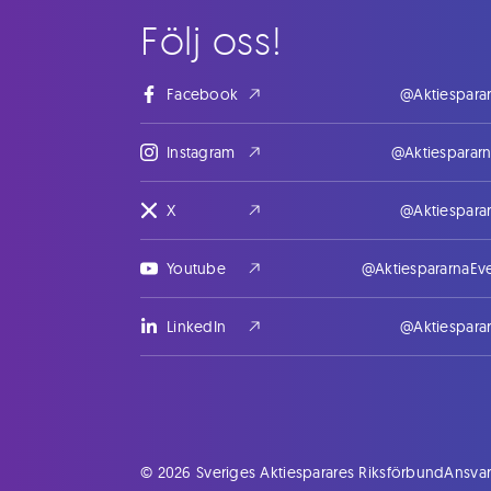
Följ oss!
Facebook
@Aktiespara
Instagram
@Aktiesparar
X
@Aktiespara
Youtube
@AktiespararnaEv
LinkedIn
@Aktiespara
© 2026 Sveriges Aktiesparares Riksförbund
Ansvar