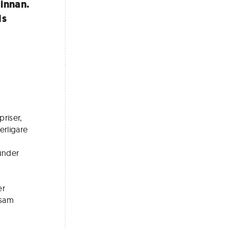
innan.
ds
riser,
erligare
under
er
nsam