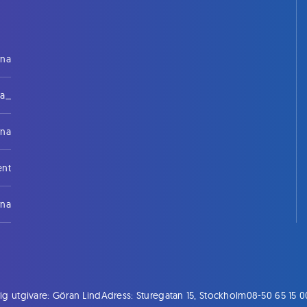
rna
na_
rna
ent
rna
ig utgivare: Göran Lind
Adress: Sturegatan 15, Stockholm
08-50 65 15 0