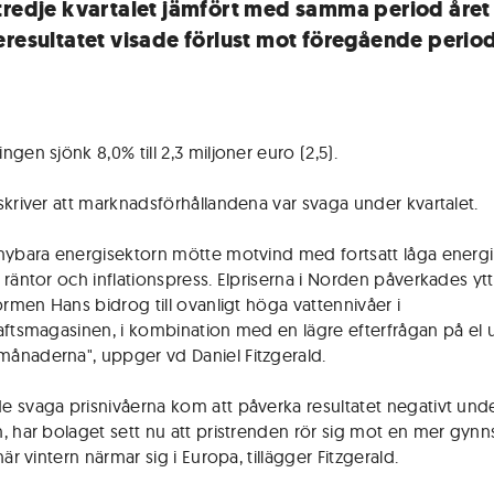
tredje kvartalet jämfört med samma period året 
eresultatet visade förlust mot föregående perio
gen sjönk 8,0% till 2,3 miljoner euro (2,5).
skriver att marknadsförhållandena var svaga under kvartalet.
nybara energisektorn mötte motvind med fortsatt låga energip
 räntor och inflationspress. Elpriserna i Norden påverkades ytt
tormen Hans bidrog till ovanligt höga vattennivåer i
aftsmagasinen, i kombination med en lägre efterfrågan på el 
naderna", uppger vd Daniel Fitzgerald.
 svaga prisnivåerna kom att påverka resultatet negativt und
, har bolaget sett nu att pristrenden rör sig mot en mer gyn
när vintern närmar sig i Europa, tillägger Fitzgerald.