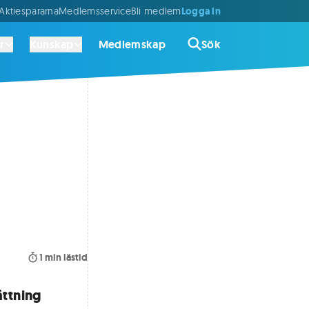
Logga in
ktiespararna
Medlemsservice
Bli medlem
r
Kunskap
Medlemskap
Sök
1
min lästid
ttning