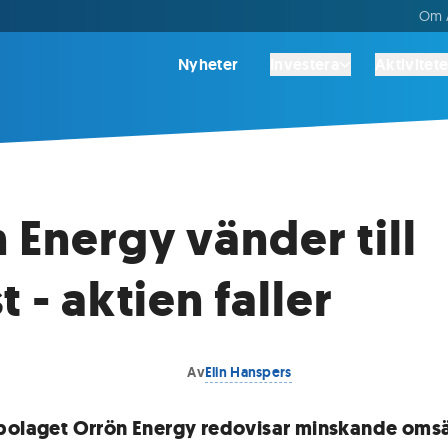
Om A
Nyheter
Investera
Aktivitete
 Energy vänder till
t - aktien faller
Av
Elin Hanspers
bolaget Orrön Energy redovisar minskande omsä