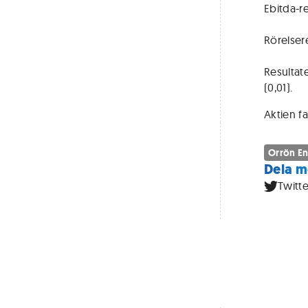
Ebitda-re
Rörelsere
Resultate
(0,01).
Aktien f
Orrön E
Dela m
Twitte