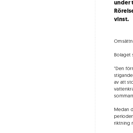
under 
Rörels
vinst.
Omsättnin
Bolaget 
"Den för
stigande
av att s
vattenkr
sommarmå
Medan de
perioden
riktning 